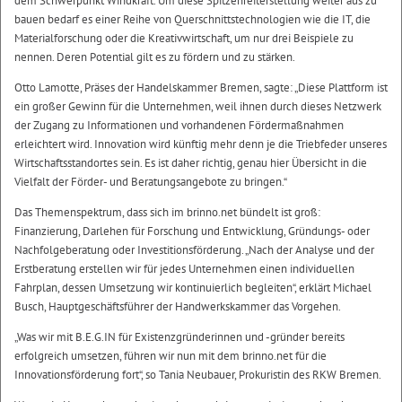
dem Schwerpunkt Windkraft. Um diese Spitzenreiterstellung weiter aus zu
bauen bedarf es einer Reihe von Querschnittstechnologien wie die IT, die
Materialforschung oder die Kreativwirtschaft, um nur drei Beispiele zu
nennen. Deren Potential gilt es zu fördern und zu stärken.
Otto Lamotte, Präses der Handelskammer Bremen, sagte: „Diese Plattform ist
ein großer Gewinn für die Unternehmen, weil ihnen durch dieses Netzwerk
der Zugang zu Informationen und vorhandenen Fördermaßnahmen
erleichtert wird. Innovation wird künftig mehr denn je die Triebfeder unseres
Wirtschaftsstandortes sein. Es ist daher richtig, genau hier Übersicht in die
Vielfalt der Förder- und Beratungsangebote zu bringen.“
Das Themenspektrum, dass sich im brinno.net bündelt ist groß:
Finanzierung, Darlehen für Forschung und Entwicklung, Gründungs- oder
Nachfolgeberatung oder Investitionsförderung. „Nach der Analyse und der
Erstberatung erstellen wir für jedes Unternehmen einen individuellen
Fahrplan, dessen Umsetzung wir kontinuierlich begleiten“, erklärt Michael
Busch, Hauptgeschäftsführer der Handwerkskammer das Vorgehen.
„Was wir mit B.E.G.IN für Existenzgründerinnen und -gründer bereits
erfolgreich umsetzen, führen wir nun mit dem brinno.net für die
Innovationsförderung fort“, so Tania Neubauer, Prokuristin des RKW Bremen.