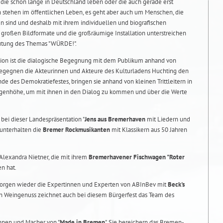
 die schon lange in Deutschland leben oder die auch gerade erst
 stehen im öffentlichen Leben, es geht aber auch um Menschen, die
n sind und deshalb mit ihrem individuellen und biografischen
e großen Bildformate und die großräumige Installation unterstreichen
eutung des Themas "WÜRDE!".
ktion ist die dialogische Begegnung mit dem Publikum anhand von
 begegnen die Akteurinnen und Akteure des Kulturladens Huchting den
e des Demokratiefestes, bringen sie anhand von kleinen Trittleitern in
ugenhöhe, um mit ihnen in den Dialog zu kommen und über die Werte
bei dieser Landespräsentation "
Jens aus Bremerhaven
mit Liedern und
 unterhalten die
Bremer Rockmusikanten
mit Klassikern aus 50 Jahren
 Alexandra Nietner, die mit ihrem
Bremerhavener Fischwagen "Roter
n hat.
sorgen wieder die Expertinnen und Experten von ABInBev mit
Beck's
n Weingenuss zeichnet auch bei diesem Bürgerfest das Team des
innen und Macher von "
Made in Bremen
". Sie bereichern das Bremen-