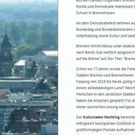
aus den Ländern organisiert worde
Politik und Demokratie interessiert 
Schule in Bremerhaven.
An dem Demokratiefest nehmen auch 
Bundestag und Bundeskanzleramt w
Unterhaltung sowie Kultur und lande
Bremen nimmt hierzu unter andere
nach Berlin. Das vielfach ausgezeic
auf die Bühne" auf. Der Titel: "Bre
Schon vor 77 Jahren wurde die Fre
Städten Bremen und Bremerhaven. Am
Fassung von 2019 bis heute gültig
einem selbstständigen Land? Welche
Menschen in den zerstörten Städten
haben die Alliierten gespielt? Für
dieser szenischen Lesung nachgeze
Der
Kulturladen Huchting
bereicher
erfolgreich konzipierten Großbild
großformatigen Portrait-Aufnahmen