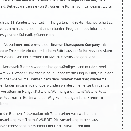
n. Aus Bremen und Bremerhaven nehmen 26 Jugendliche teil, die an
sind. Betreut werden sie von Dr. Adrienne Körner vom Landesinstitut für
die 16 Bundesländer teil. Im Tiergarten, in direkter Nachbarschaft zu
erden sich die Länder mit einem bunten Programm aus Information,
stypischer Kulinarik präsentieren.
m Akteurinnen und Akteure der
Bremer Shakespeare Company
mit
hnete Ensemble tritt dort mit einem Stück aus der Reihe "Aus den Akten
men voran! - Von der Bremen Enclave zum selbständigen Land".
ie Hansestadt Bremen wieder ein eigenständiges Land mit den zwei
 22. Oktober 1947 trat die neue Landesverfassung in Kraft, die in der
 ist. Aber wie wurde Bremen nach dem Zweiten Weltkrieg wieder zu
 Hürden mussten dafür überwunden werden, in einer Zeit, in der die
 vor allem an Hunger, Kälte und Wohnungsnot litten? Welche Rolle
 das Publikum in Berlin wird der Weg zum heutigen Land Bremen in
ichnet.
t die Bremen-Präsentation mit Teilen seiner vor zwei Jahren
-Ausstellung zum Thema "WÜRDE". Die Ausstellung besteht aus
 von Menschen unterschiedlicher Herkunftskulturen und