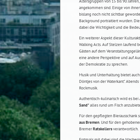
Altersgruppen von 15 bis 90 Jahren,
angekommen sind. Einige von ihnen
bislang noch nicht sichtbar geworde
Background portraitiert wurden. Di
dabei die Wichtigkeit und die Bed
Ein weiterer Aspekt dieser Kultura
Walking Acts. Auf Stelzen laufend
Gästen auf dem Veranstaltungsgeländ
eine andere Perspektive und auf A
der Demokratie zu sprechen.
Musik und Unterhaltung bietet auch 
Döntjes von der Waterkant". Abends
Rockmusik.
Authentisch-kulinarisch wird es bei
Sand"
alles rund um Fisch anzubiete
Für den gepflegten Bierausschank 
aus Bremen
. Und für den gehobene
Bremer
Ratskellers
verantwortlich.
Erstmals mit dabei sind die Macher