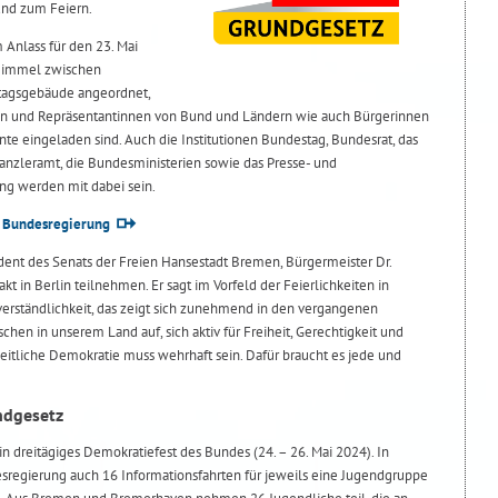
rund zum Feiern.
 Anlass für den 23. Mai
 Himmel zwischen
tagsgebäude angeordnet,
en und Repräsentantinnen von Bund und Ländern wie auch Bürgerinnen
te eingeladen sind. Auch die Institutionen Bundestag, Bundesrat, das
nzleramt, die Bundesministerien sowie das Presse- und
ng werden mit dabei sein.
| Bundesregierung
dent des Senats der Freien Hansestadt Bremen, Bürgermeister Dr.
t in Berlin teilnehmen. Er sagt im Vorfeld der Feierlichkeiten in
tverständlichkeit, das zeigt sich zunehmend in den vergangenen
chen in unserem Land auf, sich aktiv für Freiheit, Gerechtigkeit und
iheitliche Demokratie muss wehrhaft sein. Dafür braucht es jede und
ndgesetz
in dreitägiges Demokratiefest des Bundes (24. – 26. Mai 2024). In
regierung auch 16 Informationsfahrten für jeweils eine Jugendgruppe