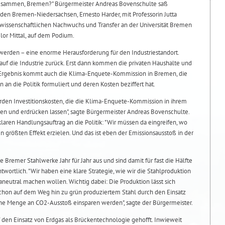
zusammen, Bremen?" Bürgermeister Andreas Bovenschulte saß
n Bremen-Niedersachsen, Ernesto Harder, mit Professorin Jutta
, wissenschaftlichen Nachwuchs und Transfer an der Universität Bremen
lor Mittal, auf dem Podium.
werden – eine enorme Herausforderung für den Industriestandort.
auf die Industrie zurück. Erst dann kommen die privaten Haushalte und
m Ergebnis kommt auch die Klima-Enquete-Kommission in Bremen, die
 an die Politik formuliert und deren Kosten beziffert hat.
arden Investitionskosten, die die Klima-Enquete-Kommission in ihrem
hen und erdrücken lassen", sagte Bürgermeister Andreas Bovenschulte.
klaren Handlungsauftrag an die Politik: "Wir müssen da eingreifen, wo
 größten Effekt erzielen. Und das ist eben der Emissionsausstoß in der
 Bremer Stahlwerke Jahr für Jahr aus und sind damit für fast die Hälfte
wortlich. "Wir haben eine klare Strategie, wie wir die Stahlproduktion
neutral machen wollen. Wichtig dabei: Die Produktion lässt sich
 schon auf dem Weg hin zu grün produziertem Stahl durch den Einsatz
iche Menge an CO2-Ausstoß einsparen werden", sagte der Bürgermeister.
 den Einsatz von Erdgas als Brückentechnologie gehofft. Inwieweit