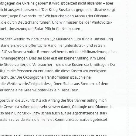
s gegen die Ukraine gebremst wird, ist derzeit nicht absehbar – aber
 nicht ausgeschlossen sei. "Der Krieg Russlands gegen die Ukraine sorgt
ssen", sagte Bovenschulte. "Wir brauchen den Ausbau der Offshore-
 die durch Deutschland führen. Und wir müssen bei der Photovoltaik
tuell Umsetzung der Solar-Pflicht für Neubauten.
ie Stahlwerke: "Wir brauchen 1,2 Milliarden Euro für die Umstellung
tarieren, wo die öffentliche Hand hier unterstützt – und setzen
 EU", so Bovenschulte. Bremen sei bereits mit der Mitfinanzierung eines
n hineingegangen. Dies sei aber erst ein kleiner Anfang. "Am Ende
 Steuerzahler, die Verbraucher – die diese Kosten stark mittragen. Da
tik, um die Personen zu entlasten, die diese Kosten am wenigsten
schulte. "Die Ökologische Transformation ist auch eine
 die Wettbewerbsfähigkeit des grünen Stahls aus Bremen auf dem
ier könne eine Green-Border-Tax ein Hebel sein.
ositiv in die Zukunft: "Als ich Anfang der 80er Jahren anfing mich
h die Gewerkschaften doch sehr schwer damit, Ökologie und Ökonomie
so mein Eindruck – inzwischen auch auf Belegschaftsebene stark
bsräten zu verdanken, die hier viel Kommunikationsarbeit geleistet