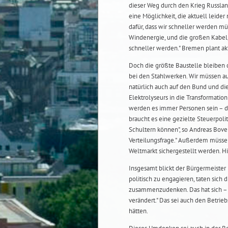
dieser Weg durch den Krieg Russland
eine Möglichkeit, die aktuell leider
dafür, dass wir schneller werden mü
Windenergie, und die großen Kabel,
schneller werden." Bremen plant ak
Doch die größte Baustelle bleiben d
bei den Stahlwerken. Wir müssen aus
natürlich auch auf den Bund und die
Elektrolyseurs in die Transformatio
werden es immer Personen sein – die
braucht es eine gezielte Steuerpoli
Schultern können", so Andreas Boven
Verteilungsfrage." Außerdem müsse
Weltmarkt sichergestellt werden. H
Insgesamt blickt der Bürgermeister p
politisch zu engagieren, taten sic
zusammenzudenken. Das hat sich – 
verändert." Das sei auch den Betrie
hätten.