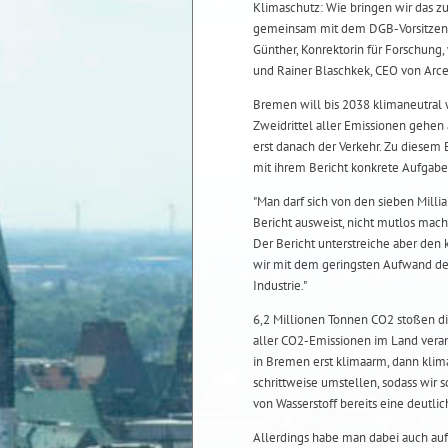
Klimaschutz: Wie bringen wir das 
gemeinsam mit dem DGB-Vorsitzende
Günther, Konrektorin für Forschung
und Rainer Blaschkek, CEO von Arce
Bremen will bis 2038 klimaneutral 
Zweidrittel aller Emissionen gehen 
erst danach der Verkehr. Zu diese
mit ihrem Bericht konkrete Aufgaben
"Man darf sich von den sieben Milli
Bericht ausweist, nicht mutlos mac
Der Bericht unterstreiche aber den 
wir mit dem geringsten Aufwand den
Industrie."
6,2 Millionen Tonnen CO2 stoßen die
aller CO2-Emissionen im Land verant
in Bremen erst klimaarm, dann klima
schrittweise umstellen, sodass wir
von Wasserstoff bereits eine deutl
Allerdings habe man dabei auch auf