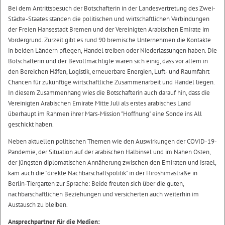
Bei dem Antrittsbesuch der Botschafterin in der Landesvertretung des Zwei-
Städte-Staates standen die politischen und wirtschaftlichen Verbindungen
der Freien Hansestadt Bremen und der Vereinigten Arabischen Emirate im
Vordergrund. Zurzeit gibt es rund 90 bremische Unternehmen die Kontakte
in beiden Ländern pflegen, Handel treiben oder Niederlassungen haben. Die
Botschafterin und der Bevollmächtigte waren sich einig, dass vor allem in
den Bereichen Häfen, Logistik, erneuerbare Energien, Luft- und Raumfahrt
Chancen für zukünftige wirtschaftliche Zusammenarbeit und Handel liegen.
In diesem Zusammenhang wies die Botschafterin auch darauf hin, dass die
Vereinigten Arabischen Emirate Mitte Juli als erstes arabisches Land
überhaupt im Rahmen ihrer Mars-Mission "Hoffnung" eine Sonde ins All
geschickt haben.
Neben aktuellen politischen Themen wie den Auswirkungen der COVID-19-
Pandemie, der Situation auf der arabischen Halbinsel und im Nahen Osten,
der jüngsten diplomatischen Annäherung zwischen den Emiraten und Israel,
kam auch die "direkte Nachbarschaftspolitik" in der Hiroshimastraße in
Berlin-Tiergarten zur Sprache: Beide freuten sich über die guten,
nachbarschaftlichen Beziehungen und versicherten auch weiterhin im
Austausch zu bleiben.
Ansprechpartner für die Medien: