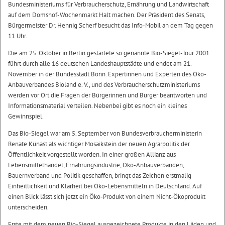
Bundesministeriums für Verbraucherschutz, Ernährung und Landwirtschaft
auf dem Domshof-Wochenmarkt Halt machen. Der Präsident des Senats,
Bürgermeister Dr. Hennig Scherf besucht das Info-Mobil an dem Tag gegen
11 Uhr.
Die am 25. Oktober in Berlin gestartete so genannte Bio-Siegel-Tour 2001
führt durch alle 16 deutschen Landeshauptstädte und endet am 21.
November in der Bundesstadt Bonn. Expertinnen und Experten des Öko-
Anbauverbandes Bioland e. V., und des Verbraucherschutzministeriums
werden vor Ort die Fragen der Bürgerinnen und Bürger beantworten und
Informationsmaterial verteilen. Nebenbei gibt es noch ein kleines
Gewinnspiel.
Das Bio-Siegel war am 5. September von Bundesverbraucherministerin
Renate Künast als wichtiger Mosaikstein der neuen Agrarpolitik der
Öffentlichkeit vorgestellt worden. In einer großen Allianz aus
Lebensmittelhandel, Ernährungsindustrie, Öko-Anbauverbänden,
Bauernverband und Politik geschaffen, bringt das Zeichen erstmalig
Einheitlichkeit und Klarheit bei Öko-Lebensmitteln in Deutschland. Auf
einen Blick lässt sich jetzt ein Öko-Produkt von einem Nicht-Ökoprodukt
unterscheiden.
Erste mit dem neuen Bio-Siegel ausgezeichnete Produkte in den Läden und