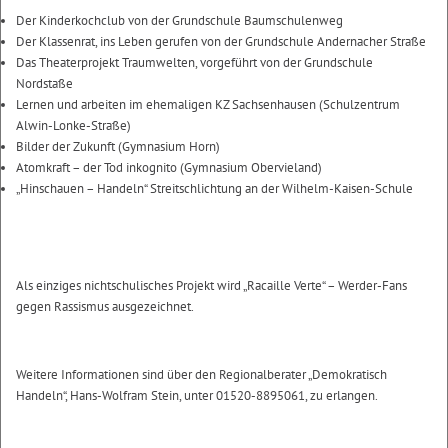
Der Kinderkochclub von der Grundschule Baumschulenweg
Der Klassenrat, ins Leben gerufen von der Grundschule Andernacher Straße
Das Theaterprojekt Traumwelten, vorgeführt von der Grundschule
Nordstaße
Lernen und arbeiten im ehemaligen KZ Sachsenhausen (Schulzentrum
Alwin-Lonke-Straße)
Bilder der Zukunft (Gymnasium Horn)
Atomkraft – der Tod inkognito (Gymnasium Obervieland)
„Hinschauen – Handeln“ Streitschlichtung an der Wilhelm-Kaisen-Schule
Als einziges nichtschulisches Projekt wird „Racaille Verte“ – Werder-Fans
gegen Rassismus ausgezeichnet.
Weitere Informationen sind über den Regionalberater „Demokratisch
Handeln“, Hans-Wolfram Stein, unter 01520-8895061, zu erlangen.