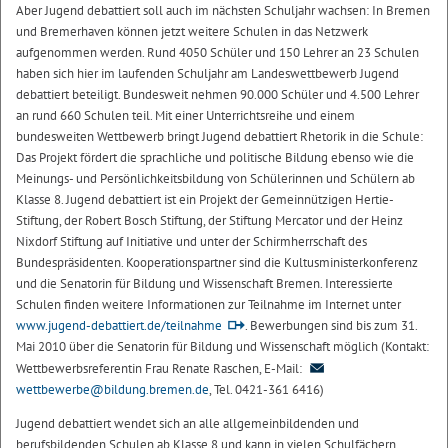
Aber Jugend debattiert soll auch im nächsten Schuljahr wachsen: In Bremen
und Bremerhaven können jetzt weitere Schulen in das Netzwerk
aufgenommen werden. Rund 4050 Schüler und 150 Lehrer an 23 Schulen
haben sich hier im laufenden Schuljahr am Landeswettbewerb Jugend
debattiert beteiligt. Bundesweit nehmen 90.000 Schüler und 4.500 Lehrer
an rund 660 Schulen teil. Mit einer Unterrichtsreihe und einem
bundesweiten Wettbewerb bringt Jugend debattiert Rhetorik in die Schule:
Das Projekt fördert die sprachliche und politische Bildung ebenso wie die
Meinungs- und Persönlichkeitsbildung von Schülerinnen und Schülern ab
Klasse 8. Jugend debattiert ist ein Projekt der Gemeinnützigen Hertie-
Stiftung, der Robert Bosch Stiftung, der Stiftung Mercator und der Heinz
Nixdorf Stiftung auf Initiative und unter der Schirmherrschaft des
Bundespräsidenten. Kooperationspartner sind die Kultusministerkonferenz
und die Senatorin für Bildung und Wissenschaft Bremen. Interessierte
Schulen finden weitere Informationen zur Teilnahme im Internet unter
www.jugend-debattiert.de/teilnahme
. Bewerbungen sind bis zum 31.
Mai 2010 über die Senatorin für Bildung und Wissenschaft möglich (Kontakt:
Wettbewerbsreferentin Frau Renate Raschen, E-Mail:
wettbewerbe@bildung.bremen.de
, Tel. 0421-361 6416)
Jugend debattiert wendet sich an alle allgemeinbildenden und
berufsbildenden Schulen ab Klasse 8 und kann in vielen Schulfächern