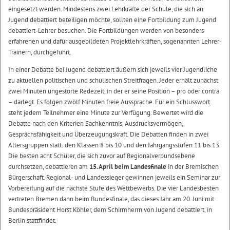
eingesetzt werden. Mindestens zwei Lehrkräfte der Schule, die sich an
Jugend debattiert beteiligen möchte, sollten eine Fortbildung zum Jugend
debattiert-Lehrer besuchen. Die Fortbildungen werden von besonders
erfahrenen und dafür ausgebildeten Projektlehrkräften, sogenannten Lehrer-
Trainern, durchgeführt.
In einer Debatte bei Jugend debattiert äußern sich jeweils vier Jugendliche
zu aktuellen politischen und schulischen Streitfragen. Jeder erhält zunächst
zwei Minuten ungestörte Redezeit, in der er seine Position – pro oder contra
– darlegt. Es folgen zwölf Minuten freie Aussprache. Für ein Schlusswort
steht jedem Teilnehmer eine Minute zur Verfügung. Bewertet wird die
Debatte nach den Kriterien Sachkenntnis, Ausdrucksvermögen,
Gesprächsfähigkeit und Überzeugungskraft. Die Debatten finden in zwei
Altersgruppen statt: den Klassen 8 bis 10 und den Jahrgangsstufen 11 bis 13.
Die besten acht Schüler, die sich zuvor auf Regionalverbundsebene
durchsetzen, debattieren am
15. April beim Landesfinale
in der Bremischen
Bürgerschaft. Regional- und Landessieger gewinnen jeweils ein Seminar zur
Vorbereitung auf die nächste Stufe des Wettbewerbs. Die vier Landesbesten
vertreten Bremen dann beim Bundesfinale, das dieses Jahr am 20. Juni mit
Bundespräsident Horst Köhler, dem Schirmherrn von Jugend debattiert, in
Berlin stattfindet.