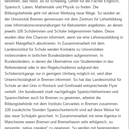
bestehen, das heißt, es ist schwierig, Lehrer für die Fächer Englisch,
Spanisch, Latein, Mathematik und Physik zu finden. Die
Bildungsbehörde geht mit aktiver Werbung neue Wege. So wurden an
der Universität Bremen gemeinsam mit dem Zentrum für Lehrerbildung
zwei Informationsveranstaltungen für Abiturienten angeboten, an denen
jeweils 100 Schülerinnen und Schüler teilgenommen haben. Diese
wurden über ihre Chancen informiert, wenn sie eine Lehrerausbildung in
einem Mangelfach absolvieren. In Zusammenarbeit mit dem
Landesinstitut für Schule werden Kontakte zu Universitäten
insbesondere in östlichen Bundesländern aufgenommen. In
Bundesländern, in denen die Übernahme von Studierenden in das
Referendariat oder in den Regelschuldienst aufgrund des
Schülerrückgangs nur in geringem Umfang möglich ist, wird über
Unterrichtstätigkeit in Bremen informiert. So hat das Landesinstitut für
Schule an den Unis in Rostock und Greifswald entsprechende Flyer
verteilt. Um bundesweit stark nachgefragte Spanischlehrerinnen und
Spanischlehrer auch für Bremen zu gewinnen, arbeitet die
Bildungsbehörde mit dem Instituto Cervantes in Bremen zusammen.
100 zusätzliche Stunden Spanischunterricht sind auf diese Weise für
das neue Schuljahr gesichert. In Zusammenarbeit mit einer Agentur in
Manchester waren Bremen und Bremerhaven sehr erfolgreich, so
genannte „native speaker“ zu gewinnen. So werden mit beginnendem