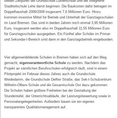
selben Zeitpunkt die Grundschule Lutherschule und die Integrierte
Stadtteilschule Lehe damit beginnen. Die Baukosten dafür betragen im
Doppelhaushalt 2008/2009 insgesamt 7,6 Millionen Euro. Hinzu
kommen investive Mittel für Betrieb und Unterhalt der Ganztagsschulen
im Land Bremen. Das sind in beiden Jahren noch einmal 3,95 Millionen
Euro, insgesamt werden also im Doppelhaushalt 11,55 Millionen Euro
für Ganztagsschulen ausgegeben. Ein Fünftel aller Schüler im Primar-
und Sekundar-I-Bereich sind dann in den Ganztagsbetrieb eingebunden.
Vier allgemeinbildende Schulen in Bremen haben sich auf den Weg
gemacht,
eigenverantwortliche Schule
zu werden. Nachdem das
Projekt an sämtlichen Berufsschulen erfolgreich läuft, sind in einem
Pilotprojekt im Februar dieses Jahres auch die Grundschule
Weidedamm, die Grundschule Delfter Straße, das Sek-I-Schulzentrum
Wilhelm-Olbers-Schule und die Gesamtschule Ost dazu gekommen.
Die Schulen haben größere Freiheiten bei der Gestaltung der
Stundentafel, der Unterrichtsabläufe, der Leistungsbewertung sowie in
Personalangelegenheiten. Außerdem bauen sie ein eigenes
transparentes Qualitätsmanagement auf.