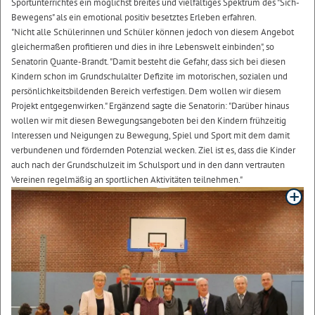
Sportunterrichtes ein möglichst breites und vielfältiges Spektrum des "Sich-
Bewegens" als ein emotional positiv besetztes Erleben erfahren.
"Nicht alle Schülerinnen und Schüler können jedoch von diesem Angebot
gleichermaßen profitieren und dies in ihre Lebenswelt einbinden", so
Senatorin Quante-Brandt. "Damit besteht die Gefahr, dass sich bei diesen
Kindern schon im Grundschulalter Defizite im motorischen, sozialen und
persönlichkeitsbildenden Bereich verfestigen. Dem wollen wir diesem
Projekt entgegenwirken." Ergänzend sagte die Senatorin: "Darüber hinaus
wollen wir mit diesen Bewegungsangeboten bei den Kindern frühzeitig
Interessen und Neigungen zu Bewegung, Spiel und Sport mit dem damit
verbundenen und fördernden Potenzial wecken. Ziel ist es, dass die Kinder
auch nach der Grundschulzeit im Schulsport und in den dann vertrauten
Vereinen regelmäßig an sportlichen Aktivitäten teilnehmen."