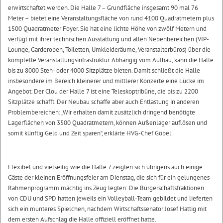
erwirtschaftet werden. Die Halle 7 – Grundfläche insgesamt 90 mal 76
Meter – bietet eine Veranstaltungsfläche von rund 4100 Quadratmetern plus
1500 Quadratmeter Foyer. Sie hat eine lichte Höhe von zwölf Metern und
verfügt mit ihrer technischen Ausstattung und allen Nebenbereichen (VIP-
Lounge, Garderoben, Toiletten, Umkleideräume, Veranstalterbüros) über die
komplette Veranstaltungsinfrastruktur. Abhängig vom Aufbau, kann die Halle
bis zu 8000 Steh- oder 4000 Sitzplätze bieten. Damit schließt die Halle
insbesondere im Bereich kleinerer und mittlerer Konzerte eine Lücke im
Angebot. Der Clou der Halle 7 ist eine Teleskoptribüne, die bis zu 2200
Sitzplätze schafft. Der Neubau schaffe aber auch Entlastung in anderen
Problembereichen: „Wir erhalten damit zusätzlich dringend benötigte
Lagerflächen von 3500 Quadratmetern, können Außenlager auflösen und
somit künftig Geld und Zeit sparen“, erklärte HVG-Chef Göbel.
Flexibel und vielseitig wie die Halle 7 zeigten sich übrigens auch einige
Gäste der kleinen Eröffnungsfeier am Dienstag, die sich für ein gelungenes
Rahmenprogramm mächtig ins Zeug legten: Die Bürgerschaftsfraktionen
von CDU und SPD hatten jeweils ein Volleyball-Team gebildet und lieferten
sich ein munteres Spielchen, nachdem Wirtschaftssenator Josef Hattig mit
dem ersten Aufschlag die Halle offiziell eröffnet hatte.