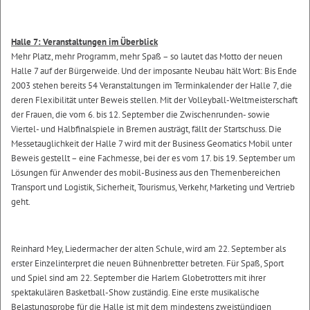
Halle 7: Veranstaltungen im Überblick
Mehr Platz, mehr Programm, mehr Spaß – so lautet das Motto der neuen
Halle 7 auf der Bürgerweide. Und der imposante Neubau hält Wort: Bis Ende
2003 stehen bereits 54 Veranstaltungen im Terminkalender der Halle 7, die
deren Flexibilität unter Beweis stellen. Mit der Volleyball-Weltmeisterschaft
der Frauen, die vom 6. bis 12. September die Zwischenrunden- sowie
Viertel- und Halbfinalspiele in Bremen austrägt, fällt der Startschuss. Die
Messetauglichkeit der Halle 7 wird mit der Business Geomatics Mobil unter
Beweis gestellt – eine Fachmesse, bei der es vom 17. bis 19. September um
Lösungen für Anwender des mobil-Business aus den Themenbereichen
Transport und Logistik, Sicherheit, Tourismus, Verkehr, Marketing und Vertrieb
geht.
Reinhard Mey, Liedermacher der alten Schule, wird am 22. September als
erster Einzelinterpret die neuen Bühnenbretter betreten. Für Spaß, Sport
und Spiel sind am 22. September die Harlem Globetrotters mit ihrer
spektakulären Basketball-Show zuständig. Eine erste musikalische
Belastungsprobe für die Halle ist mit dem mindestens zweistündigen