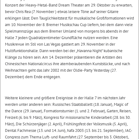
Konzert der Heavy-Metal-Band Dream Theater am 29. Oktober zu erwarten,
bevor Chris Rea (7. November ) etwas leisere Töne auf seiner Gitarre
erklingen lässt. Den Tauglichkeitstest für musikalische Großformationen wird
am 10. November der 8. Bremer Musikschau Cup liefern, bei dem dann viele
Spielmannszüge aus dem Bremer Umland von morgens bis abends in der
Halle 7 jeden Quadratzentimeter Grundfläche nutzen werden. Eine
Musikrevue im Stil von Las Vegas gastiert am 29. November in der
Multifunktionshalle. Dann werden bei der „Havanna Night“ kubanische
Klänge zu hören sein. Am 14. Dezember präsentieren die Artisten des
Chinesischen Nationalcircus ihre atemberaubenden Kunststücke, und nach
Weihnachten geht das Jahr 2002 mit der Oldie-Party Yesterday (27.
Dezember) dem Ende entgegen.
Weitere kleinere und größere Ereignisse in der Halle 7 im nächsten Jahr
werden unter anderen sein: Russisches Staatsballett (18. Januar), Magic of
the Dance (29. Januar), Formationsturnier (1. und 2. Februar), Garten, Reisen,
Freizeit (6. bis 9. März), Kongress für missionarische Kinderarbeit (28. bis 30.
März), Die Schürzenjäger (2. April), Frühlingsfest der Volksmusik (5. April),
Dental Fachmesse (13. und 14. Juni), hafa 2003 (13. bis 21. September), IAC-
Congress zum Thema Luft- und Raumfahrt (27. September bis 3. Oktober),