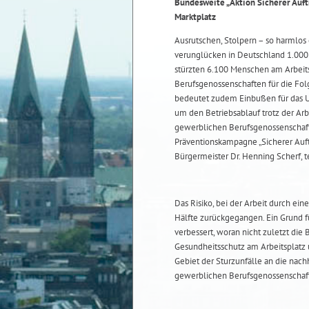
Bundesweite „Aktion Sicherer Auftr
Marktplatz
Ausrutschen, Stolpern – so harmlos 
verunglücken in Deutschland 1.000 
stürzten 6.100 Menschen am Arbeitsp
Berufsgenossenschaften für die Fol
bedeutet zudem Einbußen für das U
um den Betriebsablauf trotz der Arb
gewerblichen Berufsgenossenschaft
Präventionskampagne „Sicherer Auftr
Bürgermeister Dr. Henning Scherf, te
Das Risiko, bei der Arbeit durch ein
Hälfte zurückgegangen. Ein Grund fü
verbessert, woran nicht zuletzt die
Gesundheitsschutz am Arbeitsplatz 
Gebiet der Sturzunfälle an die nach
gewerblichen Berufsgenossenschafte