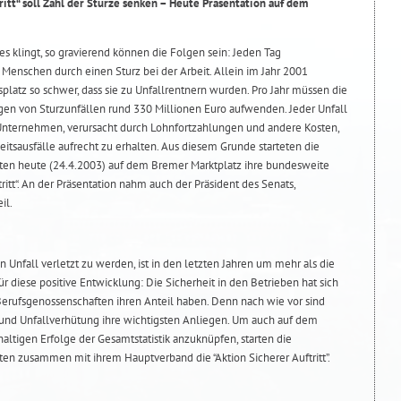
itt“ soll Zahl der Stürze senken – Heute Präsentation auf dem
es klingt, so gravierend können die Folgen sein: Jeden Tag
Menschen durch einen Sturz bei der Arbeit. Allein im Jahr 2001
latz so schwer, dass sie zu Unfallrentnern wurden. Pro Jahr müssen die
gen von Sturzunfällen rund 330 Millionen Euro aufwenden. Jeder Unfall
nternehmen, verursacht durch Lohnfortzahlungen und andere Kosten,
eitsausfälle aufrecht zu erhalten. Aus diesem Grunde starteten die
en heute (24.4.2003) auf dem Bremer Marktplatz ihre bundesweite
itt“. An der Präsentation nahm auch der Präsident des Senats,
il.
en Unfall verletzt zu werden, ist in den letzten Jahren um mehr als die
r diese positive Entwicklung: Die Sicherheit in den Betrieben hat sich
 Berufsgenossenschaften ihren Anteil haben. Denn nach wie vor sind
und Unfallverhütung ihre wichtigsten Anliegen. Um auch auf dem
haltigen Erfolge der Gesamtstatistik anzuknüpfen, starten die
n zusammen mit ihrem Hauptverband die “Aktion Sicherer Auftritt”.