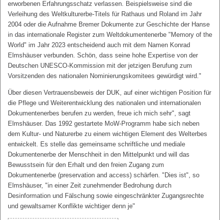
erworbenen Erfahrungsschatz verlassen. Beispielsweise sind die
Verleihung des Weltkulturerbe-Titels für Rathaus und Roland im Jahr
2004 oder die Aufnahme Bremer Dokumente zur Geschichte der Hanse
in das internationale Register zum Weltdokumentenerbe "Memory of the
World" im Jahr 2023 entscheidend auch mit dem Namen Konrad
Elmshäuser verbunden. Schön, dass seine hohe Expertise von der
Deutschen UNESCO-Kommission mit der jetzigen Berufung zum
Vorsitzenden des nationalen Nominierungskomitees gewürdigt wird."
Über diesen Vertrauensbeweis der DUK, auf einer wichtigen Position für
die Pflege und Weiterentwicklung des nationalen und internationalen
Dokumentenerbes berufen zu werden, freue ich mich sehr", sagt
Elmshäuser. Das 1992 gestartete MoW-Programm habe sich neben
dem Kultur- und Naturerbe zu einem wichtigen Element des Welterbes
entwickelt. Es stelle das gemeinsame schriftliche und mediale
Dokumentenerbe der Menschheit in den Mittelpunkt und will das
Bewusstsein für den Erhalt und den freien Zugang zum
Dokumentenerbe (preservation and access) schärfen. "Dies ist", so
Elmshäuser, "in einer Zeit zunehmender Bedrohung durch
Desinformation und Fälschung sowie eingeschränkter Zugangsrechte
und gewaltsamer Konflikte wichtiger denn je"