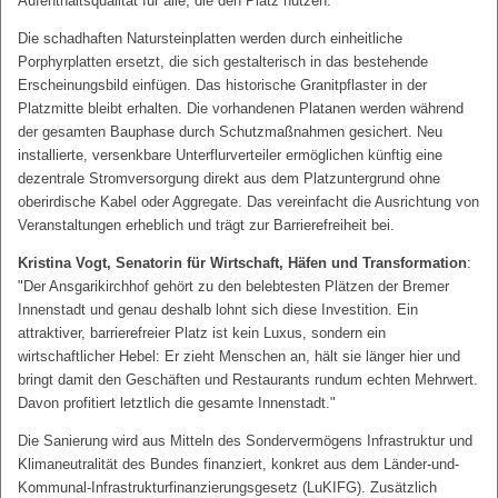
Aufenthaltsqualität für alle, die den Platz nutzen.
Die schadhaften Natursteinplatten werden durch einheitliche
Porphyrplatten ersetzt, die sich gestalterisch in das bestehende
Erscheinungsbild einfügen. Das historische Granitpflaster in der
Platzmitte bleibt erhalten. Die vorhandenen Platanen werden während
der gesamten Bauphase durch Schutzmaßnahmen gesichert. Neu
installierte, versenkbare Unterflurverteiler ermöglichen künftig eine
dezentrale Stromversorgung direkt aus dem Platzuntergrund ohne
oberirdische Kabel oder Aggregate. Das vereinfacht die Ausrichtung von
Veranstaltungen erheblich und trägt zur Barrierefreiheit bei.
Kristina Vogt, Senatorin für Wirtschaft, Häfen und Transformation
:
"Der Ansgarikirchhof gehört zu den belebtesten Plätzen der Bremer
Innenstadt und genau deshalb lohnt sich diese Investition. Ein
attraktiver, barrierefreier Platz ist kein Luxus, sondern ein
wirtschaftlicher Hebel: Er zieht Menschen an, hält sie länger hier und
bringt damit den Geschäften und Restaurants rundum echten Mehrwert.
Davon profitiert letztlich die gesamte Innenstadt."
Die Sanierung wird aus Mitteln des Sondervermögens Infrastruktur und
Klimaneutralität des Bundes finanziert, konkret aus dem Länder-und-
Kommunal-Infrastrukturfinanzierungsgesetz (LuKIFG). Zusätzlich