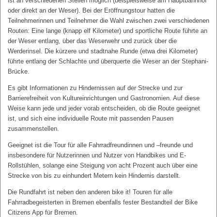
ist an verschiedenen Stellen möglich (beispielsweise am Hauptbahnhof
oder direkt an der Weser). Bei der Eröffnungstour hatten die
Teilnehmerinnen und Teilnehmer die Wahl zwischen zwei verschiedenen
Routen: Eine lange (knapp elf Kilometer) und sportliche Route führte an
der Weser entlang, über das Weserwehr und zurück über die
Werderinsel. Die kürzere und stadtnahe Runde (etwa drei Kilometer)
führte entlang der Schlachte und überquerte die Weser an der Stephani-
Brücke.
Es gibt Informationen zu Hindernissen auf der Strecke und zur
Barrierefreiheit von Kultureinrichtungen und Gastronomien. Auf diese
Weise kann jede und jeder vorab entscheiden, ob die Route geeignet
ist, und sich eine individuelle Route mit passenden Pausen
zusammenstellen.
Geeignet ist die Tour für alle Fahrradfreundinnen und –freunde und
insbesondere für Nutzerinnen und Nutzer von Handbikes und E-
Rollstühlen, solange eine Steigung von acht Prozent auch über eine
Strecke von bis zu einhundert Metern kein Hindernis darstellt.
Die Rundfahrt ist neben den anderen bike it! Touren für alle
Fahrradbegeisterten in Bremen ebenfalls fester Bestandteil der Bike
Citizens App für Bremen.