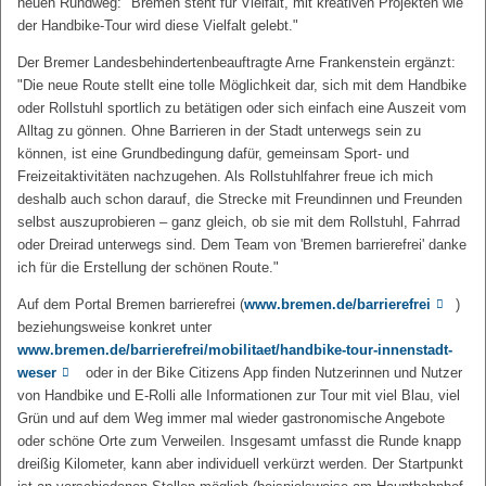
neuen Rundweg: "Bremen steht für Vielfalt, mit kreativen Projekten wie
der Handbike-Tour wird diese Vielfalt gelebt."
Der Bremer Landesbehindertenbeauftragte Arne Frankenstein ergänzt:
"Die neue Route stellt eine tolle Möglichkeit dar, sich mit dem Handbike
oder Rollstuhl sportlich zu betätigen oder sich einfach eine Auszeit vom
Alltag zu gönnen. Ohne Barrieren in der Stadt unterwegs sein zu
können, ist eine Grundbedingung dafür, gemeinsam Sport- und
Freizeitaktivitäten nachzugehen. Als Rollstuhlfahrer freue ich mich
deshalb auch schon darauf, die Strecke mit Freundinnen und Freunden
selbst auszuprobieren – ganz gleich, ob sie mit dem Rollstuhl, Fahrrad
oder Dreirad unterwegs sind. Dem Team von 'Bremen barrierefrei' danke
ich für die Erstellung der schönen Route."
Auf dem Portal Bremen barrierefrei (
www.bremen.de/barrierefrei
)
beziehungsweise konkret unter
www.bremen.de/barrierefrei/mobilitaet/handbike-tour-innenstadt-
weser
oder in der Bike Citizens App finden Nutzerinnen und Nutzer
von Handbike und E-Rolli alle Informationen zur Tour mit viel Blau, viel
Grün und auf dem Weg immer mal wieder gastronomische Angebote
oder schöne Orte zum Verweilen. Insgesamt umfasst die Runde knapp
dreißig Kilometer, kann aber individuell verkürzt werden. Der Startpunkt