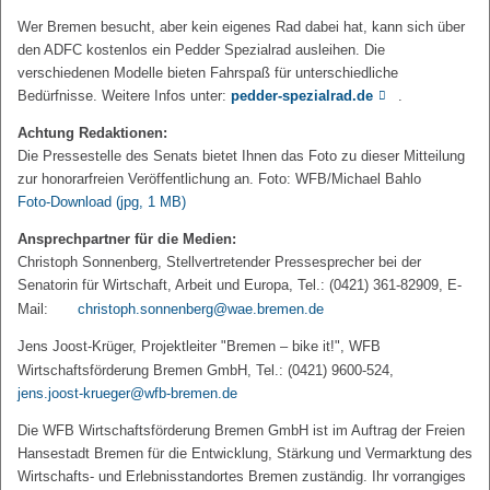
Wer Bremen besucht, aber kein eigenes Rad dabei hat, kann sich über
den ADFC kostenlos ein Pedder Spezialrad ausleihen. Die
verschiedenen Modelle bieten Fahrspaß für unterschiedliche
Bedürfnisse. Weitere Infos unter:
pedder-spezialrad.de
.
Achtung Redaktionen:
Die Pressestelle des Senats bietet Ihnen das Foto zu dieser Mitteilung
zur honorarfreien Veröffentlichung an. Foto: WFB/Michael Bahlo
Foto-Download
(jpg, 1 MB)
Ansprechpartner für die Medien:
Christoph Sonnenberg, Stellvertretender Pressesprecher bei der
Senatorin für Wirtschaft, Arbeit und Europa, Tel.: (0421) 361-82909, E-
Mail:
christoph.sonnenberg@wae.bremen.de
Jens Joost-Krüger, Projektleiter "Bremen – bike it!", WFB
Wirtschaftsförderung Bremen GmbH, Tel.: (0421) 9600-524,
jens.joost-krueger@wfb-bremen.de
Die WFB Wirtschaftsförderung Bremen GmbH ist im Auftrag der Freien
Hansestadt Bremen für die Entwicklung, Stärkung und Vermarktung des
Wirtschafts- und Erlebnisstandortes Bremen zuständig. Ihr vorrangiges