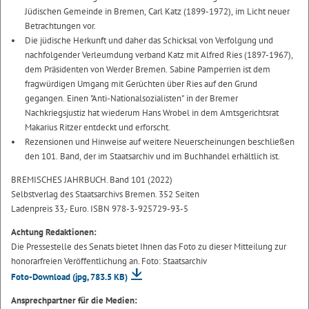
Jüdischen Gemeinde in Bremen, Carl Katz (1899-1972), im Licht neuer
Betrachtungen vor.
Die jüdische Herkunft und daher das Schicksal von Verfolgung und
nachfolgender Verleumdung verband Katz mit Alfred Ries (1897-1967),
dem Präsidenten von Werder Bremen. Sabine Pamperrien ist dem
fragwürdigen Umgang mit Gerüchten über Ries auf den Grund
gegangen. Einen "Anti-Nationalsozialisten" in der Bremer
Nachkriegsjustiz hat wiederum Hans Wrobel in dem Amtsgerichtsrat
Makarius Ritzer entdeckt und erforscht.
Rezensionen und Hinweise auf weitere Neuerscheinungen beschließen
den 101. Band, der im Staatsarchiv und im Buchhandel erhältlich ist.
BREMISCHES JAHRBUCH. Band 101 (2022)
Selbstverlag des Staatsarchivs Bremen. 352 Seiten
Ladenpreis 33,- Euro. ISBN 978-3-925729-93-5
Achtung Redaktionen:
Die Pressestelle des Senats bietet Ihnen das Foto zu dieser Mitteilung zur
honorarfreien Veröffentlichung an. Foto: Staatsarchiv
Foto-Download
(jpg, 783.5 KB)
Ansprechpartner für die Medien: