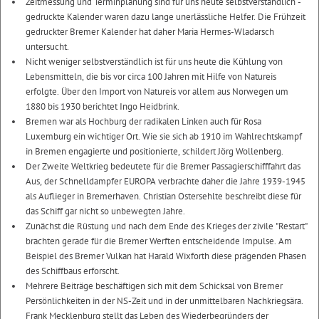
Zeitmessung und Terminplanung sind für uns heute selbstverständlich -
gedruckte Kalender waren dazu lange unerlässliche Helfer. Die Frühzeit
gedruckter Bremer Kalender hat daher Maria Hermes-Wladarsch
untersucht.
Nicht weniger selbstverständlich ist für uns heute die Kühlung von
Lebensmitteln, die bis vor circa 100 Jahren mit Hilfe von Natureis
erfolgte. Über den Import von Natureis vor allem aus Norwegen um
1880 bis 1930 berichtet Ingo Heidbrink.
Bremen war als Hochburg der radikalen Linken auch für Rosa
Luxemburg ein wichtiger Ort. Wie sie sich ab 1910 im Wahlrechtskampf
in Bremen engagierte und positionierte, schildert Jörg Wollenberg.
Der Zweite Weltkrieg bedeutete für die Bremer Passagierschifffahrt das
Aus, der Schnelldampfer EUROPA verbrachte daher die Jahre 1939-1945
als Auflieger in Bremerhaven. Christian Ostersehlte beschreibt diese für
das Schiff gar nicht so unbewegten Jahre.
Zunächst die Rüstung und nach dem Ende des Krieges der zivile "Restart"
brachten gerade für die Bremer Werften entscheidende Impulse. Am
Beispiel des Bremer Vulkan hat Harald Wixforth diese prägenden Phasen
des Schiffbaus erforscht.
Mehrere Beiträge beschäftigen sich mit dem Schicksal von Bremer
Persönlichkeiten in der NS-Zeit und in der unmittelbaren Nachkriegsära.
Frank Mecklenburg stellt das Leben des Wiederbegründers der