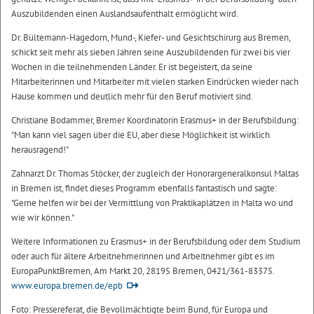
Auszubildenden einen Auslandsaufenthalt ermöglicht wird.
Dr. Bültemann-Hagedorn, Mund-, Kiefer- und Gesichtschirurg aus Bremen,
schickt seit mehr als sieben Jahren seine Auszubildenden für zwei bis vier
Wochen in die teilnehmenden Länder. Er ist begeistert, da seine
Mitarbeiterinnen und Mitarbeiter mit vielen starken Eindrücken wieder nach
Hause kommen und deutlich mehr für den Beruf motiviert sind.
Christiane Bodammer, Bremer Koordinatorin Erasmus+ in der Berufsbildung:
"Man kann viel sagen über die EU, aber diese Möglichkeit ist wirklich
herausragend!"
Zahnarzt Dr. Thomas Stöcker, der zugleich der Honorargeneralkonsul Maltas
in Bremen ist, findet dieses Programm ebenfalls fantastisch und sagte:
"Gerne helfen wir bei der Vermittlung von Praktikaplätzen in Malta wo und
wie wir können."
Weitere Informationen zu Erasmus+ in der Berufsbildung oder dem Studium
oder auch für ältere Arbeitnehmerinnen und Arbeitnehmer gibt es im
EuropaPunktBremen, Am Markt 20, 28195 Bremen, 0421/361-83375.
www.europa.bremen.de/epb
Foto: Pressereferat, die Bevollmächtigte beim Bund, für Europa und