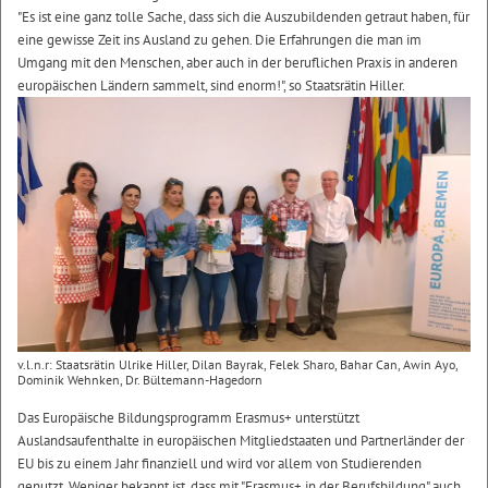
"Es ist eine ganz tolle Sache, dass sich die Auszubildenden getraut haben, für
eine gewisse Zeit ins Ausland zu gehen. Die Erfahrungen die man im
Umgang mit den Menschen, aber auch in der beruflichen Praxis in anderen
europäischen Ländern sammelt, sind enorm!", so Staatsrätin Hiller.
v.l.n.r: Staatsrätin Ulrike Hiller, Dilan Bayrak, Felek Sharo, Bahar Can, Awin Ayo,
Dominik Wehnken, Dr. Bültemann-Hagedorn
Das Europäische Bildungsprogramm Erasmus+ unterstützt
Auslandsaufenthalte in europäischen Mitgliedstaaten und Partnerländer der
EU bis zu einem Jahr finanziell und wird vor allem von Studierenden
genutzt. Weniger bekannt ist, dass mit "Erasmus+ in der Berufsbildung" auch