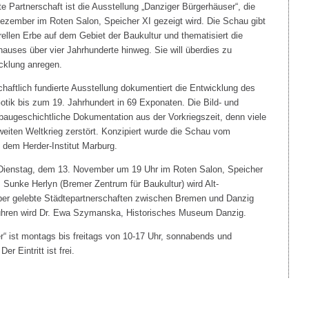
te Partnerschaft ist die Ausstellung „Danziger Bürgerhäuser“, die
zember im Roten Salon, Speicher XI gezeigt wird. Die Schau gibt
ellen Erbe auf dem Gebiet der Baukultur und thematisiert die
auses über vier Jahrhunderte hinweg. Sie will überdies zu
cklung anregen.
haftlich fundierte Ausstellung dokumentiert die Entwicklung des
tik bis zum 19. Jahrhundert in 69 Exponaten. Die Bild- und
 baugeschichtliche Dokumentation aus der Vorkriegszeit, denn viele
weiten Weltkrieg zerstört. Konzipiert wurde die Schau vom
dem Herder-Institut Marburg.
m Dienstag, dem 13. November um 19 Uhr im Roten Salon, Speicher
 Sunke Herlyn (Bremer Zentrum für Baukultur) wird Alt-
er gelebte Städtepartnerschaften zwischen Bremen und Danzig
nführen wird Dr. Ewa Szymanska, Historisches Museum Danzig.
“ ist montags bis freitags von 10-17 Uhr, sonnabends und
r Eintritt ist frei.