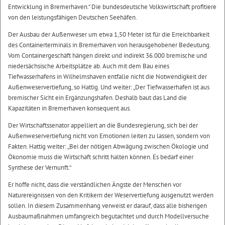
Entwicklung in Bremerhaven.“ Die bundesdeutsche Volkswirtschaft profitiere
von den leistungsfähigen Deutschen Seehäfen.
Der Ausbau der Außenweser um etwa 1,50 Meter ist für die Erreichbarkeit
des Containerterminals in Bremerhaven von herausgehobener Bedeutung.
Vom Containergeschäft hängen direkt und indirekt 36.000 bremische und
niedersächsische Arbeitsplätze ab. Auch mit dem Bau eines
Tiefwasserhafens in Wilhelmshaven entfalle nicht die Notwendigkeit der
Außenweservertiefung, so Hattig. Und weiter: „Der Tiefwasserhafen ist aus
bremischer Sicht ein Ergänzungshafen. Deshalb baut das Land die
Kapazitäten in Bremerhaven konsequent aus.
Der Wirtschaftssenator appelliert an die Bundesregierung, sich bei der
Außenweservertiefung nicht von Emotionen leiten zu lassen, sondern von
Fakten. Hattig weiter: „Bei der nötigen Abwägung zwischen Ökologie und
Ökonomie muss die Wirtschaft schritt halten können. Es bedarf einer
Synthese der Vernunft.“
Er hoffe nicht, dass die verständlichen Ängste der Menschen vor
Naturereignissen von den Kritikern der Weservertiefung ausgenutzt werden
sollen. In diesem Zusammenhang verweist er darauf, dass alle bisherigen
Ausbaumaßnahmen umfangreich begutachtet und durch Modellversuche