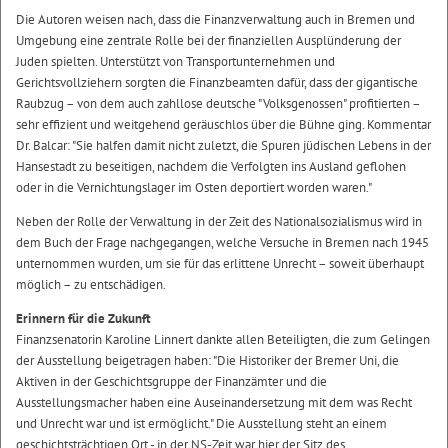
Die Autoren weisen nach, dass die Finanzverwaltung auch in Bremen und
Umgebung eine zentrale Rolle bei der finanziellen Ausplünderung der
Juden spielten. Unterstützt von Transportunternehmen und
Gerichtsvollziehern sorgten die Finanzbeamten dafür, dass der gigantische
Raubzug – von dem auch zahllose deutsche "Volksgenossen" profitierten –
sehr effizient und weitgehend geräuschlos über die Bühne ging. Kommentar
Dr. Balcar: "Sie halfen damit nicht zuletzt, die Spuren jüdischen Lebens in der
Hansestadt zu beseitigen, nachdem die Verfolgten ins Ausland geflohen
oder in die Vernichtungslager im Osten deportiert worden waren."
Neben der Rolle der Verwaltung in der Zeit des Nationalsozialismus wird in
dem Buch der Frage nachgegangen, welche Versuche in Bremen nach 1945
unternommen wurden, um sie für das erlittene Unrecht – soweit überhaupt
möglich – zu entschädigen.
Erinnern für die Zukunft
Finanzsenatorin Karoline Linnert dankte allen Beteiligten, die zum Gelingen
der Ausstellung beigetragen haben: "Die Historiker der Bremer Uni, die
Aktiven in der Geschichtsgruppe der Finanzämter und die
Ausstellungsmacher haben eine Auseinandersetzung mit dem was Recht
und Unrecht war und ist ermöglicht." Die Ausstellung steht an einem
geschichtsträchtigen Ort - in der NS-Zeit war hier der Sitz des