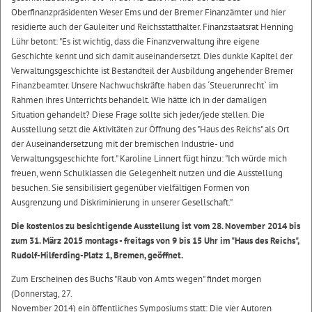
Oberfinanzpräsidenten Weser Ems und der Bremer Finanzämter und hier
residierte auch der Gauleiter und Reichsstatthalter. Finanzstaatsrat Henning
Lühr betont: "Es ist wichtig, dass die Finanzverwaltung ihre eigene
Geschichte kennt und sich damit auseinandersetzt. Dies dunkle Kapitel der
Verwaltungsgeschichte ist Bestandteil der Ausbildung angehender Bremer
Finanzbeamter. Unsere Nachwuchskräfte haben das ´Steuerunrecht` im
Rahmen ihres Unterrichts behandelt. Wie hätte ich in der damaligen
Situation gehandelt? Diese Frage sollte sich jeder/jede stellen. Die
Ausstellung setzt die Aktivitäten zur Öffnung des "Haus des Reichs" als Ort
der Auseinandersetzung mit der bremischen Industrie- und
Verwaltungsgeschichte fort." Karoline Linnert fügt hinzu: "Ich würde mich
freuen, wenn Schulklassen die Gelegenheit nutzen und die Ausstellung
besuchen. Sie sensibilisiert gegenüber vielfältigen Formen von
Ausgrenzung und Diskriminierung in unserer Gesellschaft."
Die kostenlos zu besichtigende Ausstellung ist vom 28. November 2014 bis
zum 31. März 2015 montags - freitags von 9 bis 15 Uhr im "Haus des Reichs",
Rudolf-Hilferding-Platz 1, Bremen, geöffnet.
Zum Erscheinen des Buchs "Raub von Amts wegen" findet morgen
(Donnerstag, 27.
November 2014) ein öffentliches Symposiums statt: Die vier Autoren