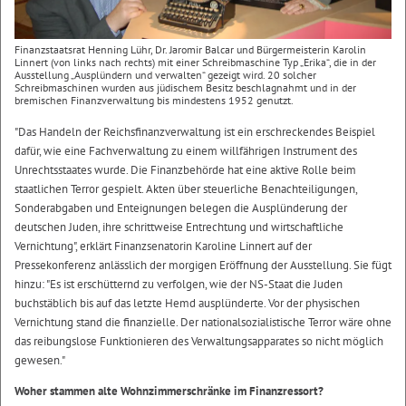
Finanzstaatsrat Henning Lühr, Dr. Jaromir Balcar und Bürgermeisterin Karolin
Linnert (von links nach rechts) mit einer Schreibmaschine Typ „Erika“, die in der
Ausstellung „Ausplündern und verwalten“ gezeigt wird. 20 solcher
Schreibmaschinen wurden aus jüdischem Besitz beschlagnahmt und in der
bremischen Finanzverwaltung bis mindestens 1952 genutzt.
"Das Handeln der Reichsfinanzverwaltung ist ein erschreckendes Beispiel
dafür, wie eine Fachverwaltung zu einem willfährigen Instrument des
Unrechtsstaates wurde. Die Finanzbehörde hat eine aktive Rolle beim
staatlichen Terror gespielt. Akten über steuerliche Benachteiligungen,
Sonderabgaben und Enteignungen belegen die Ausplünderung der
deutschen Juden, ihre schrittweise Entrechtung und wirtschaftliche
Vernichtung", erklärt Finanzsenatorin Karoline Linnert auf der
Pressekonferenz anlässlich der morgigen Eröffnung der Ausstellung. Sie fügt
hinzu: "Es ist erschütternd zu verfolgen, wie der NS-Staat die Juden
buchstäblich bis auf das letzte Hemd ausplünderte. Vor der physischen
Vernichtung stand die finanzielle. Der nationalsozialistische Terror wäre ohne
das reibungslose Funktionieren des Verwaltungsapparates so nicht möglich
gewesen."
Woher stammen alte Wohnzimmerschränke im Finanzressort?