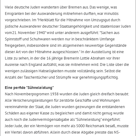
Viele deutsche Juden wanderten über Bremen aus. Das wenige, was
Emigranten bei der Auswanderung mitnehmen durften, war minutiös
vorgeschrieben. Im "Merkblatt für die Mitnahme von Umzugsgut durch
jüdische Auswanderer deutscher Staatsangehörigkeit und staatenloser Juden
vom21. November 1940" wird unter anderem ausgeführt: "Sachen aus
Spinnstoff und Schuhwaren werden nur in beschränktem Umfange
freigegeben, insbesondere sind im allgemeinen neuwertige Gegenstände
dieser Art von der Mitnahme ausgeschlossen." In der Ausstellung ist eine
Liste zu sehen, in der die 16 jährige Bremerin Lottie Abraham vor ihrer
Ausreise nach England aufzählt, was sie mitnehmen wird. Die Liste über die
wenigen zulässigen Habseligkeiten musste vollständig sein. Selbst die
Anzahl der Taschentücher und Strümpfe war genehmigungspflichtig.
Eine perfide "Sühneleistung"
Nach Novemberpogromen 1938 wurden die Juden gleich dreifach beraubt:
Alle Versicherungsleistungen für zerstörte Geschäfte und Wohnungen
vereinnahmte der Staat, die Juden wurden gezwungen die entstandenen
Schäden aus eigener Kasse zu begleichen und damit nicht genug wurde
auch noch die Judenvermögensabgabe als "Sühneleistung" eingeführt:
Jeder Jude, der ein Vermögen von mehr als 5000 Reichsmark besaß, musste
ein Viertel davon abführen. Allein durch diese Abgabe presste das NS-