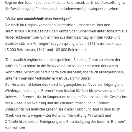
Regime den Juden über eine Milliarde Reichsmark ab. In der Ausstellung ist
die Bescheinigung für eine gezahlte Judenvermögensabgabe zu sehen.
"Volks- und staatsfeindliches Vermögen"
Die noch im Original vorhanden Jahresabschlussberichte über den
Bremischen Haushalt zeigen den Anstieg der Einnahmen unter anderem aus
"Judenauktionen". Die "Einnahmen aus dem beschlagnahmten volks- und
staatsfeindlichen Vermögen" stiegen sprunghaft an: 1941 waren es knapp
15.000 Reichsmark, 1942 rund 185.000 Reichsmark.
"Der staatlich legitimierte und organisierte Raubzug führte zu einem der
größten Einschnitte in die Besitzverhältnisse in der neueren deutschen
Geschichte. Schamlos bereicherte sich der Staat, aber auch Privatpersonen,
Unternehmen und Verbände", erklärt Dr. Jaromir Balcar.
Der Historiker ist Leiter des Forschungsprojektes zur "Judenverfolgung und
Wiedergutmachung in Bremen" vom Institut für Geschichtswissenschaft der
Universität Bremen, das in Kooperation mit dem Finanzressort die Geschichte
der NS-Steuerverwaltung und die Wiedergutmachung in Bremen
untersuchte. Wesentliche Ergebnisse dieser Forschung sind in dem Buch
"Raub von Amts wegen – Zur Rolle von Verwaltung, Wirtschaft und
Öffentlichkeit bei der Enteignung und Entschädigung der Juden in Bremen"
nachzulesen.