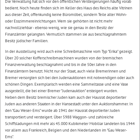
Die Verwaltung hat sich vor den öffentlichen Versteigerungen häufig vorab
bedient. Noch heute finden sich im Keller des Haus des Reichs alte Vitrinen
aus dieser Zeit, offenkundig keine Büromöbel, sondern Teile alter Wohn-
oder Esszimmereinrichtungen. Wem sie gehörten ist nicht mehr
nachvollziehbar - ebenso wenig, wie sie genau in den Besitz der
Finanzämter gelangten. Vermutlich stammen sie aus beschlagnahmtem
Besitz jüdischer Familien.
In der Ausstellung wird auch eine Schreibmaschine vom Typ "Erika" gezeigt.
Über 20 solcher Kofferschreibmaschinen wurden von der bremischen
Finanzverwaltung beschlagnahmt und bis in die 50er Jahre in den
Finanzämtern benutzt. Nicht nur der Staat, auch viele Bremerinnen und
Bremer versorgten sich bei den Judenauktionen mit notwendigen oder auch
schönen Dingen. Exemplarisch werden eine Sammeltasse und eine Vase
ausgestellt, die bei einer Bremer "Judenauktion" ersteigert wurden.
Neben dem Besitz bremischer Juden kam auch der Hausrat deportierter
Juden aus anderen Staaten in der Hansestadt unter den Auktionshammer. In
den "Gau Weser-Ems" wurde ab 1941 der Hausrat deportierter Juden
transportiert und versteigert. Über 5988 Waggon- und zahlreiche
Schiffsladungen mit mehr als 45.000 Kubikmeter Mobiliar landeten bis 1944
vor allem aus Frankreich, Belgien und den Niederlanden im "Gau Weser-
Ems".