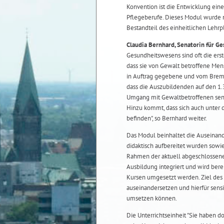
Konvention ist die Entwicklung ei
Pflegeberufe. Dieses Modul wurde n
Bestandteil des einheitlichen Lehrp
Claudia Bernhard, Senatorin für G
Gesundheitswesens sind oft die erst
dass sie von Gewalt betroffene Mens
in Auftrag gegebene und vom Bremer
dass die Auszubildenden auf den 1.
Umgang mit Gewaltbetroffenen sensib
Hinzu kommt, dass sich auch unter
befinden", so Bernhard weiter.
Das Modul beinhaltet die Auseinande
didaktisch aufbereitet wurden sowi
Rahmen der aktuell abgeschlossene
Ausbildung integriert und wird ber
Kursen umgesetzt werden. Ziel des 
auseinandersetzen und hierfür sens
umsetzen können.
Die Unterrichtseinheit "Sie haben