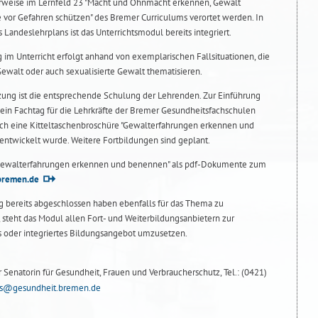
lerweise im Lernfeld 23 "Macht und Ohnmacht erkennen, Gewalt
 vor Gefahren schützen" des Bremer Curriculums verortet werden. In
 Landeslehrplans ist das Unterrichtsmodul bereits integriert.
 im Unterricht erfolgt anhand von exemplarischen Fallsituationen, die
walt oder auch sexualisierte Gewalt thematisieren.
ung ist die entsprechende Schulung der Lehrenden. Zur Einführung
 ein Fachtag für die Lehrkräfte der Bremer Gesundheitsfachschulen
uch eine Kitteltaschenbroschüre "Gewalterfahrungen erkennen und
ntwickelt wurde. Weitere Fortbildungen sind geplant.
Gewalterfahrungen erkennen und benennen" als pdf-Dokumente zum
bremen.de
ng bereits abgeschlossen haben ebenfalls für das Thema zu
, steht das Modul allen Fort- und Weiterbildungsanbietern zur
s oder integriertes Bildungsangebot umzusetzen.
r Senatorin für Gesundheit, Frauen und Verbraucherschutz, Tel.: (0421)
ens@gesundheit.bremen.de