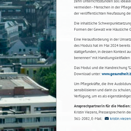
zehn Unterrichtsstunden soll idea
vermeiden - Menschen in der Pflege
der veröffentlichten Neufassung des
Die inhaltliche Schwerpunktsetzung
Formen der Gewalt wie Häusliche Ge
Eine Herausforderung in der Umsetz
des Moduls hat im Mai 2024 bereits
stattgefunden, in dessen Kontext a
benennen" mit Handlungsleitfaden e
Das Modul und die Handreichung "
Download unter:
www.gesundheit.
Um Pflegekräfte, die ihre Ausbildu
sensibilisieren und darin zu schulen
Verfügung, um es als eigenständige
Ansprechpartnerin für die Medien:
Kristin Viezens, Pressesprecherin de
361-2082, E-Mail:
kristin.viez