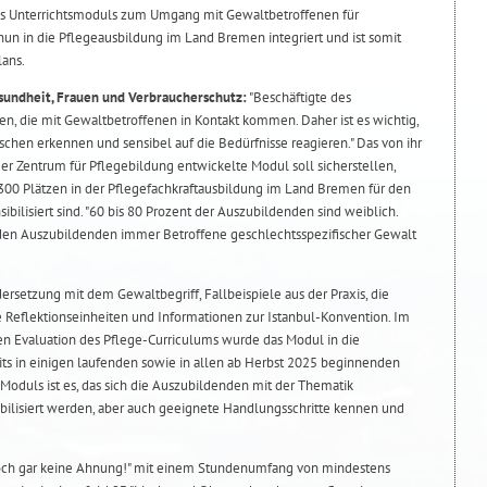
nes Unterrichtsmoduls zum Umgang mit Gewaltbetroffenen für
un in die Pflegeausbildung im Land Bremen integriert und ist somit
lans.
esundheit, Frauen und Verbraucherschutz:
"Beschäftigte des
en, die mit Gewaltbetroffenen in Kontakt kommen. Daher ist es wichtig,
chen erkennen und sensibel auf die Bedürfnisse reagieren." Das von ihr
 Zentrum für Pflegebildung entwickelte Modul soll sicherstellen,
300 Plätzen in der Pflegefachkraftausbildung im Land Bremen für den
ilisiert sind. "60 bis 80 Prozent der Auszubildenden sind weiblich.
 den Auszubildenden immer Betroffene geschlechtsspezifischer Gewalt
rsetzung mit dem Gewaltbegriff, Fallbeispiele aus der Praxis, die
e Reflektionseinheiten und Informationen zur Istanbul-Konvention. Im
n Evaluation des Pflege-Curriculums wurde das Modul in die
eits in einigen laufenden sowie in allen ab Herbst 2025 beginnenden
Moduls ist es, das sich die Auszubildenden mit der Thematik
ibilisiert werden, aber auch geeignete Handlungsschritte kennen und
 doch gar keine Ahnung!" mit einem Stundenumfang von mindestens