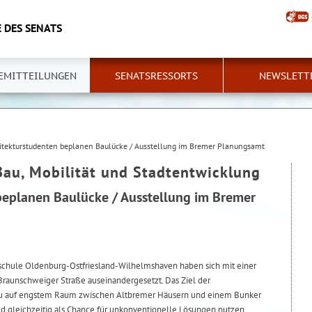
 DES SENATS
EMITTEILUNGEN
SENATSRESSORTS
NEWSLETT
itekturstudenten beplanen Baulücke / Ausstellung im Bremer Planungsamt
Bau, Mobilität und Stadtentwicklung
beplanen Baulücke / Ausstellung im Bremer
schule Oldenburg-Ostfriesland-Wilhelmshaven haben sich mit einer
raunschweiger Straße auseinandergesetzt. Das Ziel der
u auf engstem Raum zwischen Altbremer Häusern und einem Bunker
d gleichzeitig als Chance für unkonventionelle Lösungen nutzen.