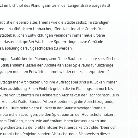
tzt im Lichthof des Planungsamtes in der Langenstraße ausgestellt
dt ist ein ebenso altes Thema wie die Städte selbst. Im ständigen
inem unaufhörlichen Umbau begriffen. Nie sind alle Grundstücke
gen städtebaulichen Entwicklungen verändern immer neue urbane
interlassen mit großer Wucht ihre Spuren. Ungenutzte Gebäude
der Bebauung darauf, geschlossen zu werden.
gruppe Baulücken im Planungsamt: "Jede Baulücke hat ihre spezifischen
raßenräume lassen den Architekten aber Spielraum für unzählige
ungen mit ihren Entwürfen immer wieder neu zu interpretieren."
 Stadtplaner, Architekten und ihre Auftraggeber sind Baulücken immer
ktenausbildung. Einen Einblick geben die im Planungsamt noch bis
würfe von Studenten im Fachbereich Architektur der Fachhochschule in
 Architekt Walter Stridde: "Allen Arbeiten liegt die Absicht zugrunde,
nen Baulücke neben dem Bunker in der Braunschweiger Straße zu
emplarischen Lösungen, die den Spielraum an der Hochschule nutzen.
chem Einfügen, innen- wie außenräumlichen Konsequenzen und
ng widmeten, als der problemlosen Realisierbarkeit. Stridde: "Dennoch
ne utopischen Projekte, sondern Versuche, neue Sichtweisen dieser