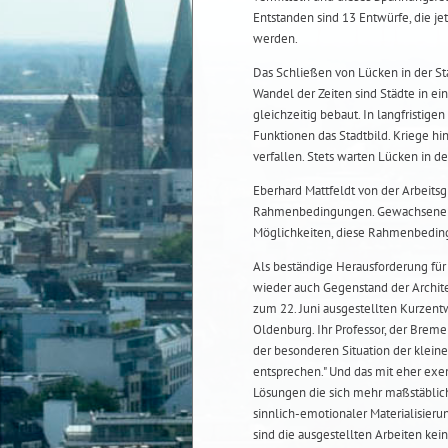
Entstanden sind 13 Entwürfe, die je
werden.
Das Schließen von Lücken in der Sta
Wandel der Zeiten sind Städte in e
gleichzeitig bebaut. In langfristi
Funktionen das Stadtbild. Kriege h
verfallen. Stets warten Lücken in 
Eberhard Mattfeldt von der Arbeits
Rahmenbedingungen. Gewachsene St
Möglichkeiten, diese Rahmenbeding
Als beständige Herausforderung für
wieder auch Gegenstand der Archite
zum 22. Juni ausgestellten Kurzent
Oldenburg. Ihr Professor, der Bremer
der besonderen Situation der klei
entsprechen." Und das mit eher ex
Lösungen die sich mehr maßstäbli
sinnlich-emotionaler Materialisieru
sind die ausgestellten Arbeiten kei