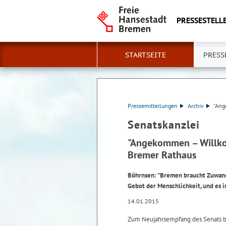
PRESSESTELLE
STARTSEITE
PRESS
Pressemitteilungen
Archiv
"Ang
Senatskanzlei
"Angekommen – Willko
Bremer Rathaus
Böhrnsen: "Bremen braucht Zuwande
Gebot der Menschlichkeit, und es is
14.01.2015
Zum Neujahrsempfang des Senats be