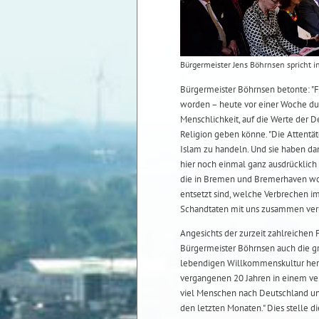
Bürgermeister Jens Böhrnsen spricht 
Bürgermeister Böhrnsen betonte: "Fr
worden – heute vor einer Woche du
Menschlichkeit, auf die Werte der D
Religion geben könne. "Die Attentä
Islam zu handeln. Und sie haben d
hier noch einmal ganz ausdrücklich
die in Bremen und Bremerhaven woh
entsetzt sind, welche Verbrechen 
Schandtaten mit uns zusammen veru
Angesichts der zurzeit zahlreichen F
Bürgermeister Böhrnsen auch die g
lebendigen Willkommenskultur hera
vergangenen 20 Jahren in einem ve
viel Menschen nach Deutschland u
den letzten Monaten." Dies stelle di