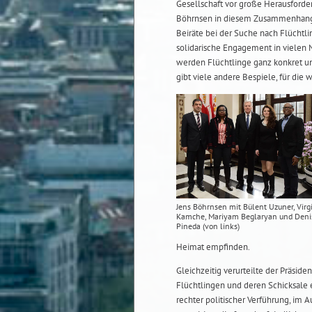
Gesellschaft vor große Herausforde
Böhrnsen in diesem Zusammenhang 
Beiräte bei der Suche nach Flüchtl
solidarische Engagement in vielen
werden Flüchtlinge ganz konkret und
gibt viele andere Bespiele, für die w
Jens Böhrnsen mit Bülent Uzuner, Virg
Kamche, Mariyam Beglaryan und Deni
Pineda (von links)
Heimat empfinden.
Gleichzeitig verurteilte der Präsid
Flüchtlingen und deren Schicksale 
rechter politischer Verführung, im