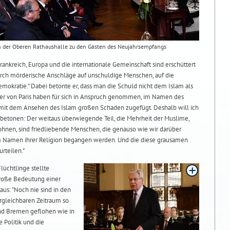
in der Oberen Rathaushalle zu den Gästen des Neujahrsempfangs
ankreich, Europa und die internationale Gemeinschaft sind erschüttert
rch mörderische Anschläge auf unschuldige Menschen, auf die
emokratie." Dabei betonte er, dass man die Schuld nicht dem Islam als
ter von Paris haben für sich in Anspruch genommen, im Namen des
amit dem Ansehen des Islam großen Schaden zugefügt. Deshalb will ich
 betonen: Der weitaus überwiegende Teil, die Mehrheit der Muslime,
nen, sind friedliebende Menschen, die genauso wie wir darüber
im Namen ihrer Religion begangen werden. Und die diese grausamen
rteilen."
lüchtlinge stellte
roße Bedeutung einer
us: "Noch nie sind in den
rgleichbaren Zeitraum so
nd Bremen geflohen wie in
e Politik und die