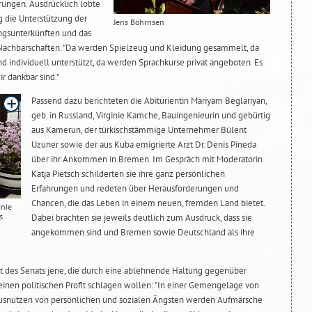
rungen. Ausdrücklich lobte
die Unterstützung der
Jens Böhrnsen
ingsunterkünften und das
 Nachbarschaften. "Da werden Spielzeug und Kleidung gesammelt, da
 individuell unterstützt, da werden Sprachkurse privat angeboten. Es
ir dankbar sind."
Passend dazu berichteten die Abiturientin Mariyam Beglariyan,
geb. in Russland, Virginie Kamche, Bauingenieurin und gebürtig
aus Kamerun, der türkischstämmige Unternehmer Bülent
Uzuner sowie der aus Kuba emigrierte Arzt Dr. Denis Pineda
über ihr Ankommen in Bremen. Im Gespräch mit Moderatorin
Katja Pietsch schilderten sie ihre ganz persönlichen
Erfahrungen und redeten über Herausforderungen und
Chancen, die das Leben in einem neuen, fremden Land bietet.
inie
s
Dabei brachten sie jeweils deutlich zum Ausdruck, dass sie
angekommen sind und Bremen sowie Deutschland als ihre
ent des Senats jene, die durch eine ablehnende Haltung gegenüber
einen politischen Profit schlagen wollen: "In einer Gemengelage von
 Ausnutzen von persönlichen und sozialen Ängsten werden Aufmärsche