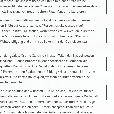
 nazistische und antisemitische Vorurteile bedienen." Man werde
en, nicht dafür verurteilen. "Aber wir dürfen von ihnen erwarten, dass
von Alt-Nazis und von neuen rechten Rattenfängern distanzieren."
ehenden Bürgerschaftswahlen im Land Bremen ergänzte Böhrnsen:
en Erfolg auf Ausgrenzung, auf Respektlosigkeit, ja sogar auf
us oder Rassismus aufbauen, wollen wir nicht. Wir wollen in Bremen
das Grundgesetz leben. Und es nicht mit Füßen treten." Deshalb
Wahlbeteiligung und ein klares Bekenntnis der Demokraten zur
ch gezielt für eine Gleichheit in allen Teilen der Stadt einsetzen.
kindliche Bildungschancen in jenen Stadtteilen zu erhöhen, die
ig gelten. Deshalb strebt der Senat in der U3-Betreuung für eine
Prozent in allen Stadtteilen an. Bildung sei das zentrale Mittel zum
n Armut und Perspektivlosigkeit, weshalb der Bürgermeister eine
rreichen möchte.
 die Bedeutung der Wirtschaft. "Die Grundlage, um eine Politik des
enhalts machen zu können, ist eine starke, eine wachsende Wirtschaft.
 Wirtschaftswachstum in Bremen über dem Bundesdurchschnitt. Es gibt
Bremen kontinuierlich beim Bruttoinlandsprodukt an zweiter Stelle
gt." Insbesondere hob er dabei die Rolle Bremens als Industrie- und