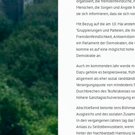
organisiert, die fremdenfeindliche,
Menschen, die Sorgen und Ängste hab
sie sich informieren, dass sie sich 
Mit Bezug auf die am 10. Mai anst
"Gruppierungen und Parteien, die ihr
Fremdenfeindlichkeit, Antisemitism
ein Parlament der Demokraten, die 
komme es auf eine möglichst hohe 
Demokratie an.
Auch im kommenden Jahr werde man si
Dazu gehöre es beispielsweise, früh
allgemein als eher sozial randständ
Versorgungsquote von mindestens 50 
Durchbrechen des Teufelskreises vo
höhere Ganztagsschulversorgung e
Abschließend betonte Jens Böhrnsen
Ausgleichs und des sozialen Zusamm
In den vergangenen Jahren lag das
Anlass zu Selbstbewusstsein, wenn 
hinter der Nachbarstadt Hamburg lie