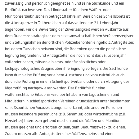
zuverlässig und persönlich geeignet sein und seine Sachkunde und ein
Bedürfnis nachweisen. Das Mindestalter für einen Waffen- oder
Munitionserlaubnisschein beträgt 18 Jahre, im Bereich des Schießsports ist
die Altersgrenze in Teilbereichen auf das vollendete 21. Lebensjahr
angehoben. Für die Bewertung der Zuverlässigkeit werden Auskünfte aus
dem Bundeszentralregister, dem staatsanwaltschaftlichen Verfahrensregister
und Stellungnahmen der örtlichen Polizeibehörden eingeholt. Antragsteller,
bei denen Tatsachen bekannt sind, die Bedenken gegen die persönliche
Eignung begründen und Antragsteller, die noch nicht das 25. Lebensjahr
vollendet haben, müssen ein amts- oder fachärztliches oder
fachpsychologisches Zeugnis über ihre Eignung vorlegen. Die Sachkunde
kann durch eine Prüfung vor einem Ausschuss und voraussichtlich auch
durch die Prüfung in einem Schießsportverband oder durch Ablegung der
Jägerprüfung nachgewiesen werden. Das Bedürfnis für eine
waffenrechtliche Erlaubnis wird bei Inhabern von Jagdscheinen und
Mitgliedern in schießsportlichen Vereinen grundsätzlich unter bestimmten
schießsportlichen Voraussetzungen anerkannt, alle anderen Personen
müssen besondere persönliche (z.B. Sammler) oder wirtschaftliche (z.B.
Hersteller) Interessen geltend machen und die Waffen und Munition
müssen geeignet und erforderlich sein, dem Bedürfniszweck zu dienen.
Zudem müssen alle Antragsteller eines Waffenscheins und einer