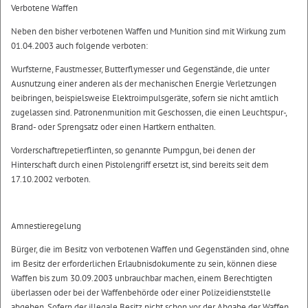
Verbotene Waffen
Neben den bisher verbotenen Waffen und Munition sind mit Wirkung zum
01.04.2003 auch folgende verboten:
Wurfsterne, Faustmesser, Butterflymesser und Gegenstände, die unter
Ausnutzung einer anderen als der mechanischen Energie Verletzungen
beibringen, beispielsweise Elektroimpulsgeräte, sofern sie nicht amtlich
zugelassen sind. Patronenmunition mit Geschossen, die einen Leuchtspur-,
Brand- oder Sprengsatz oder einen Hartkern enthalten.
Vorderschaftrepetierflinten, so genannte Pumpgun, bei denen der
Hinterschaft durch einen Pistolengriff ersetzt ist, sind bereits seit dem
17.10.2002 verboten.
Amnestieregelung
Bürger, die im Besitz von verbotenen Waffen und Gegenständen sind, ohne
im Besitz der erforderlichen Erlaubnisdokumente zu sein, können diese
Waffen bis zum 30.09.2003 unbrauchbar machen, einem Berechtigten
überlassen oder bei der Waffenbehörde oder einer Polizeidienststelle
abgeben. Sofern der illegale Besitz nicht schon vor der Abgabe der Waffen