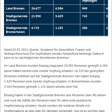
Impfungen
Land Bremen
26.677
6.584
949
685
Stadtgemeinde
21.958
5.429
743
572
Bremen
Stadtgemeinde
4.719
1.155
206
113
Bremerhaven
Stand 02.02.2021, Quelle: Senatorin für Gesundheit, Frauen und
Verbraucherschutz Die Impfzahlen werden fortlaufend bereinigt. Dadurch
kann es zu nachträglichen Korrekturen kommen.
Im Land Bremen wurden bislang insgesamt 20.093 Personen geimpft. 6.584
davon haben bereits eine zweite Impfung erhalten. 16.529 der geimpften
Personen entfallen auf die Stadtgemeinde Bremen, hier haben bislang
5.429 Personen eine zweite Impfung erhalten. In Bremerhaven wurden
3.564 Personen geimpft, 1.155 davon bereits zwei Mal.
Bislang haben in der Stadtgemeinde Bremen alle Personen über 90-Jahren
und rund die Hälfte der Personen über 85-Jahre eine postalische
Impfeinladung erhalten. Heute werden die weiteren Briefe mit
Impfeinladung an alle über 85-Jährigen versendet. „Uns ist es wichtig, dass