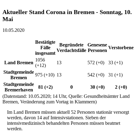
Aktueller Stand Corona in Bremen - Sonntag, 10.
Mai
10.05.2020
Bestätigte
Begründete
Genesene
Fälle
Verstorbene
Verdachtsfälle
Personen
insgesamt
1056
Land Bremen
13
572 (+0)
33 (+1)
(+12)
Stadtgemeinde
975 (+10)
13
542 (+0)
31 (+1)
Bremen
Stadtgemeinde
81 (+2)
0
30 (+0)
2 (+0)
Bremerhaven
(Datenstand: 10.05.2020; 14 Uhr, Quelle: Gesundheitsämter Land
Bremen, Veränderung zum Vortag in Klammern)
Im Land Bremen müssen aktuell 52 Personen stationär versorgt
werden, davon 14 auf Intensivstationen. Sieben der
intensivmedizinisch behandelten Personen müssen beatmet
werden.