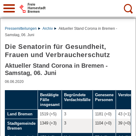
Suche:
Pressemitteilungen
Archiv
Aktueller Stand Corona in Bremen -
Samstag, 06. Juni
Die Senatorin für Gesundheit,
Frauen und Verbraucherschutz
Aktueller Stand Corona in Bremen -
Samstag, 06. Juni
06.06.2020
Bestätigte
Begründete
Genesene
Verstorb
Fälle
Verdachtsfälle
Personen
insgesamt
Land Bremen
1519 (+5)
3
1181 (+0)
43 (+1)
1349 (+3)
3
1104 (+0)
39 (+0)
Stadtgemeinde
Bremen