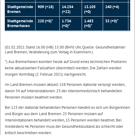
Stadtgemeinde
909 (+18)
14.254
13.105
240 (+4)
77
Bremen
(+22)
(+0)
Stadtgemeinde
220 (+0)*
1.736
1.483
33 (+0)*
67
Bremerhaven
(+0)*
(+0)*
(01.02.2021 Stand 16.00 (HB) 15.00 (BHV) Uhr, Quelle: Gesundheitsämter
Land Bremen, Veränderung zum Vortag in Klammern.)
*) Aus Bremerhaven konnten heute auf Grund eines technischen Problems
keine aktualisierten Fallzahlen übermittelt werden. Die Zahlen werden
morgen Vormittag (2. Februar 2021) nachgereicht.
Im Land Bremen müssen aktuell 158 Personen stationär versorgt werden,
davon 34 auf Intensivstationen. 23 der intensivmedizinisch behandelten
Personen müssen beatmet werden.
Bei 123 der stationär behandelten Personen handelt es sich um Bürgerinnen
und Bürger aus dem Land Bremen. 25 Personen müssen auf
Intensivstationen behandelt werden, 15 Personen werden beatmet. Bei
mindestens 46 Personen muss der Gesundheitszustand als schlecht oder
kritisch beschrieben werden.