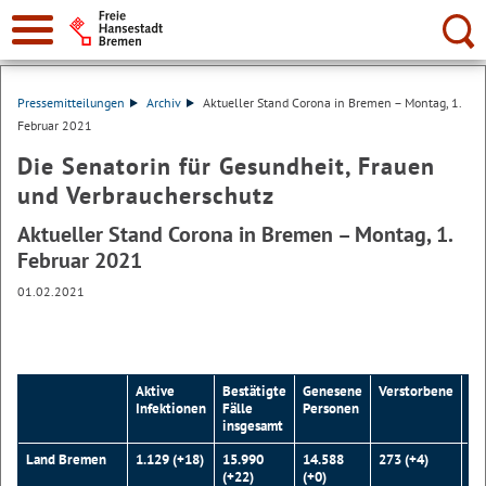
Suche:
Pressemitteilungen
Archiv
Aktueller Stand Corona in Bremen – Montag, 1.
Februar 2021
Die Senatorin für Gesundheit, Frauen
und Verbraucherschutz
Aktueller Stand Corona in Bremen – Montag, 1.
Februar 2021
01.02.2021
Aktive
Bestätigte
Genesene
Verstorbene
In
Infektionen
Fälle
Personen
insgesamt
Land Bremen
1.129 (+18)
15.990
14.588
273 (+4)
-
(+22)
(+0)