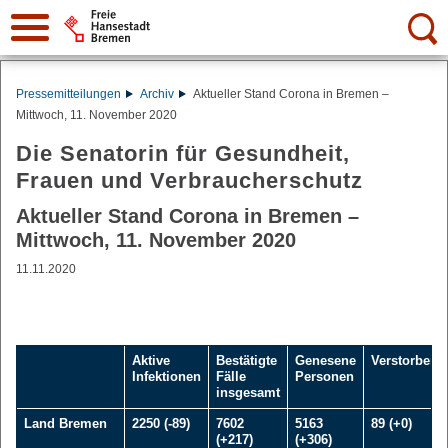
Suche:
Pressemitteilungen
Archiv
Aktueller Stand Corona in Bremen –
Mittwoch, 11. November 2020
Die Senatorin für Gesundheit,
Frauen und Verbraucherschutz
Aktueller Stand Corona in Bremen –
Mittwoch, 11. November 2020
11.11.2020
Aktive
Bestätigte
Genesene
Verstorbene
Infektionen
Fälle
Personen
insgesamt
Land Bremen
2250 (-89)
7602
5163
89 (+0)
(+217)
(+306)