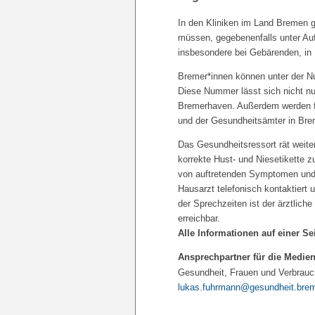
In den Kliniken im Land Bremen g
müssen, gegebenenfalls unter A
insbesondere bei Gebärenden, in N
Bremer*innen können unter der N
Diese Nummer lässt sich nicht n
Bremerhaven. Außerdem werden fo
und der Gesundheitsämter in Bre
Das Gesundheitsressort rät weite
korrekte Hust- und Niesetikette 
von auftretenden Symptomen und e
Hausarzt telefonisch kontaktiert 
der Sprechzeiten ist der ärztlich
erreichbar.
Alle Informationen auf einer Sei
Ansprechpartner für die Medien
Gesundheit, Frauen und Verbrauch
lukas.fuhrmann@gesundheit.bre