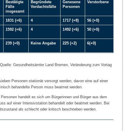
Bestätigte
Begründete
Genesene
Verstorbene
Fälle
Verdachtsfälle
Personen
insgesamt
1831 (+6)
4
1717 (+8)
56 (+0)
1592 (+6)
4
1492 (+6)
50 (+0)
239 (+0)
Keine Angabe
225 (+2)
6(+0)
, Quelle: Gesundheitsämter Land Bremen, Veränderung zum Vortag
eben Personen stationär versorgt werden, davon eine auf einer
izinisch behandelte Person muss beatmet werden.
en Personen handelt es sich um Bürgerinnen und Bürger aus dem
s auf einer Intensivstation behandelt oder beatmet werden. Bei
szustand als schlecht oder kritisch beschrieben werden.