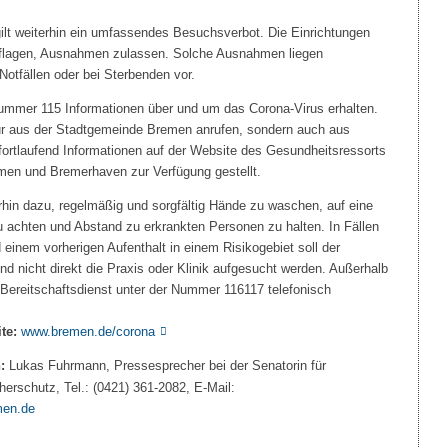
ilt weiterhin ein umfassendes Besuchsverbot. Die Einrichtungen
uflagen, Ausnahmen zulassen. Solche Ausnahmen liegen
otfällen oder bei Sterbenden vor.
ummer 115 Informationen über und um das Corona-Virus erhalten.
ur aus der Stadtgemeinde Bremen anrufen, sondern auch aus
rtlaufend Informationen auf der Website des Gesundheitsressorts
men und Bremerhaven zur Verfügung gestellt.
rhin dazu, regelmäßig und sorgfältig Hände zu waschen, auf eine
zu achten und Abstand zu erkrankten Personen zu halten. In Fällen
inem vorherigen Aufenthalt in einem Risikogebiet soll der
und nicht direkt die Praxis oder Klinik aufgesucht werden. Außerhalb
e Bereitschaftsdienst unter der Nummer 116117 telefonisch
te:
www.bremen.de/corona
:
Lukas Fuhrmann, Pressesprecher bei der Senatorin für
erschutz, Tel.: (0421) 361-2082, E-Mail:
men.de