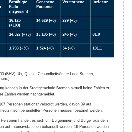
Bestätigte
Genesene
Verstorbene
Inzidenz
n
Fälle
Personen
insgesamt
16.125
14.629 (+0)
279 (+5)
-
(+103)
14.327 (+73)
13.105 (+0)
245 (+5)
81,0
1.798 (+30)
1.524 (+0)
34 (+0)
101,1
.00 (BHV) Uhr, Quelle: Gesundheitsämter Land Bremen,
mern.)
ung können in der Stadtgemeinde Bremen aktuell keine Zahlen zu
se Zahlen werden nachgemeldet.
87 Personen stationär versorgt werden, davon 39 auf
sivmedizinisch behandelten Personen müssen beatmet werden.
en Personen handelt es sich um Bürgerinnen und Bürger aus dem
 auf Intensivstationen behandelt werden, 18 Personen werden