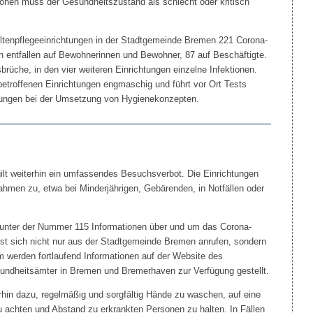
onen muss der Gesundheitszustand als schlecht oder kritisch
 Altenpflegeeinrichtungen in der Stadtgemeinde Bremen 221 Corona-
en entfallen auf Bewohnerinnen und Bewohner, 87 auf Beschäftigte.
sbrüche, in den vier weiteren Einrichtungen einzelne Infektionen.
etroffenen Einrichtungen engmaschig und führt vor Ort Tests
htungen bei der Umsetzung von Hygienekonzepten.
ilt weiterhin ein umfassendes Besuchsverbot. Die Einrichtungen
ahmen zu, etwa bei Minderjährigen, Gebärenden, in Notfällen oder
unter der Nummer 115 Informationen über und um das Corona-
st sich nicht nur aus der Stadtgemeinde Bremen anrufen, sondern
werden fortlaufend Informationen auf der Website des
undheitsämter in Bremen und Bremerhaven zur Verfügung gestellt.
rhin dazu, regelmäßig und sorgfältig Hände zu waschen, auf eine
zu achten und Abstand zu erkrankten Personen zu halten. In Fällen