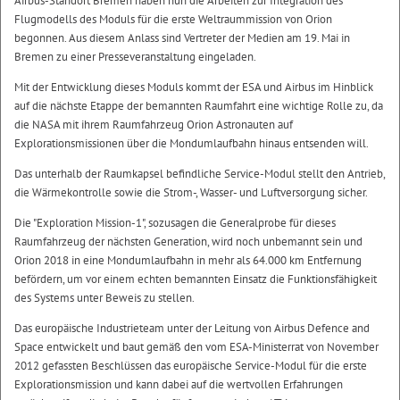
Airbus-Standort Bremen haben nun die Arbeiten zur Integration des
Flugmodells des Moduls für die erste Weltraummission von Orion
begonnen. Aus diesem Anlass sind Vertreter der Medien am 19. Mai in
Bremen zu einer Presseveranstaltung eingeladen.
Mit der Entwicklung dieses Moduls kommt der ESA und Airbus im Hinblick
auf die nächste Etappe der bemannten Raumfahrt eine wichtige Rolle zu, da
die NASA mit ihrem Raumfahrzeug Orion Astronauten auf
Explorationsmissionen über die Mondumlaufbahn hinaus entsenden will.
Das unterhalb der Raumkapsel befindliche Service-Modul stellt den Antrieb,
die Wärmekontrolle sowie die Strom-, Wasser- und Luftversorgung sicher.
Die "Exploration Mission-1", sozusagen die Generalprobe für dieses
Raumfahrzeug der nächsten Generation, wird noch unbemannt sein und
Orion 2018 in eine Mondumlaufbahn in mehr als 64.000 km Entfernung
befördern, um vor einem echten bemannten Einsatz die Funktionsfähigkeit
des Systems unter Beweis zu stellen.
Das europäische Industrieteam unter der Leitung von Airbus Defence and
Space entwickelt und baut gemäß den vom ESA-Ministerrat von November
2012 gefassten Beschlüssen das europäische Service-Modul für die erste
Explorationsmission und kann dabei auf die wertvollen Erfahrungen