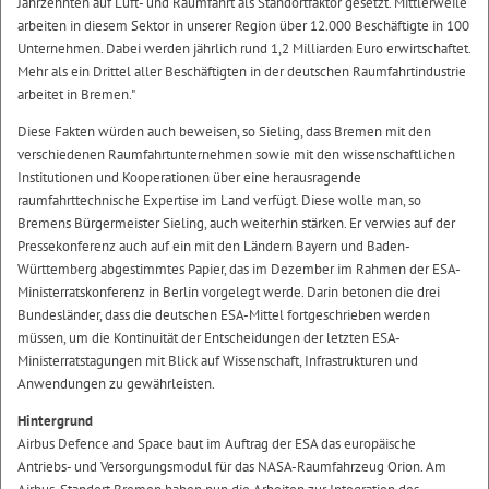
Jahrzehnten auf Luft- und Raumfahrt als Standortfaktor gesetzt. Mittlerweile
arbeiten in diesem Sektor in unserer Region über 12.000 Beschäftigte in 100
Unternehmen. Dabei werden jährlich rund 1,2 Milliarden Euro erwirtschaftet.
Mehr als ein Drittel aller Beschäftigten in der deutschen Raumfahrtindustrie
arbeitet in Bremen."
Diese Fakten würden auch beweisen, so Sieling, dass Bremen mit den
verschiedenen Raumfahrtunternehmen sowie mit den wissenschaftlichen
Institutionen und Kooperationen über eine herausragende
raumfahrttechnische Expertise im Land verfügt. Diese wolle man, so
Bremens Bürgermeister Sieling, auch weiterhin stärken. Er verwies auf der
Pressekonferenz auch auf ein mit den Ländern Bayern und Baden-
Württemberg abgestimmtes Papier, das im Dezember im Rahmen der ESA-
Ministerratskonferenz in Berlin vorgelegt werde. Darin betonen die drei
Bundesländer, dass die deutschen ESA-Mittel fortgeschrieben werden
müssen, um die Kontinuität der Entscheidungen der letzten ESA-
Ministerratstagungen mit Blick auf Wissenschaft, Infrastrukturen und
Anwendungen zu gewährleisten.
Hintergrund
Airbus Defence and Space baut im Auftrag der ESA das europäische
Antriebs- und Versorgungsmodul für das NASA-Raumfahrzeug Orion. Am