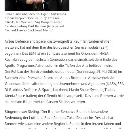
Freuen sich über den heutigen Startschuss
für das Projekt Orion (v.l.n.r.): Jim Free
(NASA), Jan Wörner (ESA), Bürgermeister
Carsten Sieling, Bart Reijnen (Airbus) und
Michael Hawes (Lockheed Martin)
Airbus Defence and Space, das zweitgrößte Raumfahrtunternehmen
weltweit, hat mit dem Bau des Europäischen Servicemoduls (ESM)
begonnen. Das ESM ist ein Schlüsselelement für Orion, dem NASA-
Raumfahrzeug der nächsten Generation, das erstmals seit dem Ende des
Apollo-Programms Astronauten in die Tiefen des Alls befördern wird.
Der Rohbau des Servicemoduls wurde heute (Donnerstag, 19. Mai 2016) im
Rahmen einer Pressekonferenz bei Airbus Bremen in Anwesenheit der
Verantwortlichen aller beteiligten Unternehmen und Agenturen (NASA, ESA,
DLR, Airbus Defence & Space, Lockheed Martin Space Systems, Thales
Alenia Space Italien) der Öffentlichkeit vorgestellt. Das Land Bremen wurde
hierbei von Bürgermeister Carsten Sieling vertreten.
Bürgermeister Sieling: "Der Bremer Senat weiß um die besondere
Bedeutung der Luft- und Raumfahrt als Zukunftsbranche. Deshalb hat
Bremen wie kaum eine andere Region in Europa in den letzten Jahren und