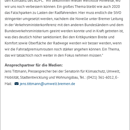
den Klimatest des ADFC: "Wir bekommen wieder wertvolle Hinweise, wo
wir uns noch verbessern können. Ein großes Thema bleibt wie auch 2020
das Falschparken zu Lasten der Radfahrenden. Hier muss endlich die StVO
stringenter umgesetzt werden, nachdem die Novelle unter Bremer Leitung
in der Verkehrsministerkonferenz mit den anderen Bundesländern und dem
Bundesverkehrsministerium geeint werden konnte und in Kraft getreten ist,
was dies deutlich höher sanktioniert. Bei den Kritikpunkten Breite und
Komfort sowie Oberfläche der Radwege werden wir besser werden, wenn
wir die Fahrradpremiumrouten noch stärker angehen können. Ein Thema,
das wir tatsächlich noch weiter in den Fokus nehmen müssen."
Ansprechpartner für die Medien:
Jens Tittmann, Pressesprecher bei der Senatorin für Klimaschutz, Umwelt,
Mobilität, Stadtentwicklung und Wohnungsbau, Tel.: (0421) 361-6012, E-
Mail:
jens.tittmann@umwelt.bremen.de