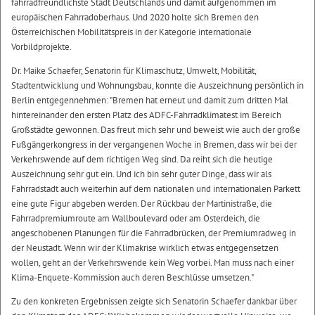
fahrradfreundlichste Stadt Deutschlands und damit aufgenommen im
europäischen Fahrradoberhaus. Und 2020 holte sich Bremen den
Österreichischen Mobilitätspreis in der Kategorie internationale
Vorbildprojekte.
Dr. Maike Schaefer, Senatorin für Klimaschutz, Umwelt, Mobilität,
Stadtentwicklung und Wohnungsbau, konnte die Auszeichnung persönlich in
Berlin entgegennehmen: "Bremen hat erneut und damit zum dritten Mal
hintereinander den ersten Platz des ADFC-Fahrradklimatest im Bereich
Großstädte gewonnen. Das freut mich sehr und beweist wie auch der große
Fußgängerkongress in der vergangenen Woche in Bremen, dass wir bei der
Verkehrswende auf dem richtigen Weg sind. Da reiht sich die heutige
Auszeichnung sehr gut ein. Und ich bin sehr guter Dinge, dass wir als
Fahrradstadt auch weiterhin auf dem nationalen und internationalen Parkett
eine gute Figur abgeben werden. Der Rückbau der Martinistraße, die
Fahrradpremiumroute am Wallboulevard oder am Osterdeich, die
angeschobenen Planungen für die Fahrradbrücken, der Premiumradweg in
der Neustadt. Wenn wir der Klimakrise wirklich etwas entgegensetzen
wollen, geht an der Verkehrswende kein Weg vorbei. Man muss nach einer
Klima-Enquete-Kommission auch deren Beschlüsse umsetzen."
Zu den konkreten Ergebnissen zeigte sich Senatorin Schaefer dankbar über