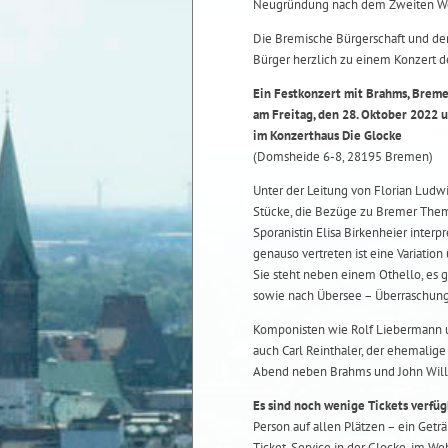
Neugründung nach dem Zweiten We
Die Bremische Bürgerschaft und de
Bürger herzlich zu einem Konzert d
Ein Festkonzert mit Brahms, Brem
am Freitag, den 28. Oktober 2022 
im Konzerthaus Die Glocke
(Domsheide 6-8, 28195 Bremen)
Unter der Leitung von Florian Ludw
Stücke, die Bezüge zu Bremer Theme
Sporanistin Elisa Birkenheier interp
genauso vertreten ist eine Variation
Sie steht neben einem Othello, es g
sowie nach Übersee – Überraschung
Komponisten wie Rolf Liebermann u
auch Carl Reinthaler, der ehemalig
Abend neben Brahms und John Willi
Es sind noch wenige Tickets verfüg
Person auf allen Plätzen – ein Geträn
Ticket-Service in der Glocke, im W