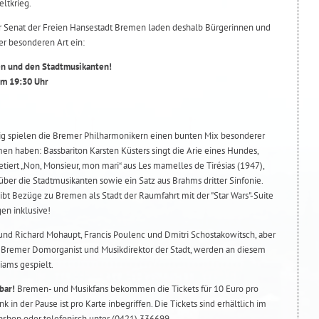
ltkrieg.
r Senat der Freien Hansestadt Bremen laden deshalb Bürgerinnen und
er besonderen Art ein:
en und den Stadtmusikanten!
um 19:30 Uhr
ig spielen die Bremer Philharmonikern einen bunten Mix besonderer
n haben: Bassbariton Karsten Küsters singt die Arie eines Hundes,
retiert „Non, Monsieur, mon mari“ aus Les mamelles de Tirésias (1947),
 über die Stadtmusikanten sowie ein Satz aus Brahms dritter Sinfonie.
ibt Bezüge zu Bremen als Stadt der Raumfahrt mit der "Star Wars"-Suite
en inklusive!
nd Richard Mohaupt, Francis Poulenc und Dmitri Schostakowitsch, aber
e Bremer Domorganist und Musikdirektor der Stadt, werden an diesem
ams gespielt.
bar!
Bremen- und Musikfans bekommen die Tickets für 10 Euro pro
k in der Pause ist pro Karte inbegriffen. Die Tickets sind erhältlich im
ebshop oder telefonisch unter (0421) 336699.