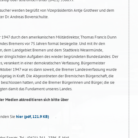
ucher werden begrüßt von Vizepräsidentin Antje Grotheer und dem
ter Dr. Andreas Bovenschulte.
r 1947 durch den amerikanischen Militärdirektor, Thomas Francis Dunn
ndes Bremens vor 75 Jahren formal besiegelte. Und mit ihr den
n, dem Landgebiet Bremen und dem Stadtkreis Wesermünde,
der dringlichsten Aufgaben des wieder begründeten Bundeslandes: Der
, verankert in einer demokratischen Verfassung. Bürgermeister
 Oktober 1947 war es dann soweit, die Bremer Landesverfassung wurde
lgetag in Kraft. Die Abgeordneten der Bremischen Bürgerschaft, die
 beschlossen hatten, und die Bremer Bürgerinnen und Bürger, die sie
gten damit das Fundament unseres Landes.
der Medien akkreditieren sich bitte über
finden Sie
hier
(pdf, 121.9 KB)
.
des Senats, Tel.: (0421) 361- 2396, E-Mail