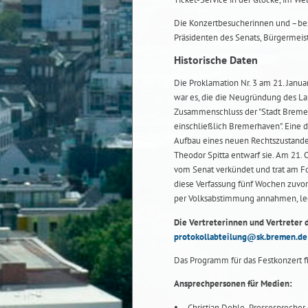
Die Konzertbesucherinnen und –bes
Präsidenten des Senats, Bürgermeis
Historische Daten
Die Proklamation Nr. 3 am 21. Janua
war es, die die Neugründung des La
Zusammenschluss der "Stadt Breme
einschließlich Bremerhaven". Eine 
Aufbau eines neuen Rechtszustandes
Theodor Spitta entwarf sie. Am 21.
vom Senat verkündet und trat am Fo
diese Verfassung fünf Wochen zuvor
per Volksabstimmung annahmen, le
Die Vertreterinnen und Vertreter 
protokollabteilung@sk.bremen.de
Das Programm für das Festkonzert 
Ansprechpersonen für Medien:
Christian Dohle, Pressesprecher 