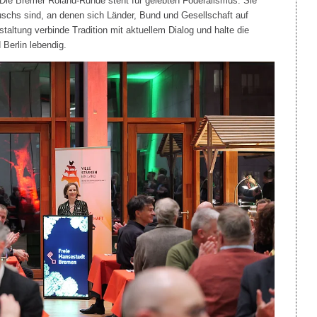
 "Die Bremer Roland-Runde steht für gelebten Föderalismus. Sie
auschs sind, an denen sich Länder, Bund und Gesellschaft auf
altung verbinde Tradition mit aktuellem Dialog und halte die
Berlin lebendig.