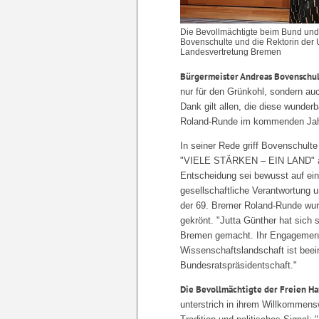
Die Bevollmächtigte beim Bund und 
Bovenschulte und die Rektorin der Un
Landesvertretung Bremen
Bürgermeister Andreas Bovenschu
nur für den Grünkohl, sondern au
Dank gilt allen, die diese wunderb
Roland-Runde im kommenden Jah
In seiner Rede griff Bovenschult
"VIELE STÄRKEN – EIN LAND" auf 
Entscheidung sei bewusst auf eine
gesellschaftliche Verantwortung 
der 69. Bremer Roland-Runde wurd
gekrönt. "Jutta Günther hat sich
Bremen gemacht. Ihr Engagement f
Wissenschaftslandschaft ist beei
Bundesratspräsidentschaft."
Die Bevollmächtigte der Freien H
unterstrich in ihrem Willkommen