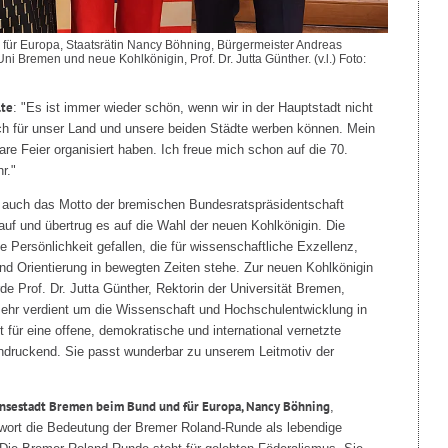
für Europa, Staatsrätin Nancy Böhning, Bürgermeister Andreas
i Bremen und neue Kohlkönigin, Prof. Dr. Jutta Günther. (v.l.) Foto:
lte
: "Es ist immer wieder schön, wenn wir in der Hauptstadt nicht
ch für unser Land und unsere beiden Städte werben können. Mein
are Feier organisiert haben. Ich freue mich schon auf die 70.
r."
e auch das Motto der bremischen Bundesratspräsidentschaft
und übertrug es auf die Wahl der neuen Kohlkönigin. Die
 Persönlichkeit gefallen, die für wissenschaftliche Exzellenz,
und Orientierung in bewegten Zeiten stehe. Zur neuen Kohlkönigin
e Prof. Dr. Jutta Günther, Rektorin der Universität Bremen,
 sehr verdient um die Wissenschaft und Hochschulentwicklung in
ür eine offene, demokratische und international vernetzte
ndruckend. Sie passt wunderbar zu unserem Leitmotiv der
ansestadt Bremen beim Bund und für Europa, Nancy Böhning
,
swort die Bedeutung der Bremer Roland-Runde als lebendige