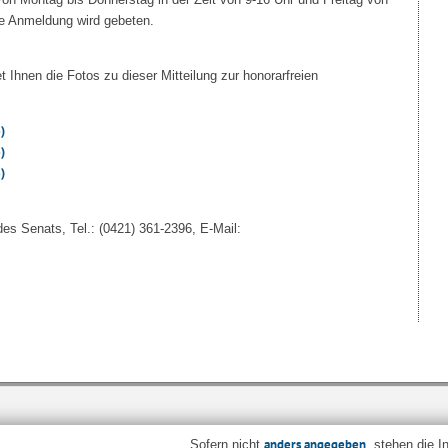
ge Anmeldung wird gebeten.
t Ihnen die Fotos zu dieser Mitteilung zur honorarfreien
)
)
)
des Senats, Tel.: (0421) 361-2396, E-Mail:
anders angegeben
Sofern nicht
, stehen die I