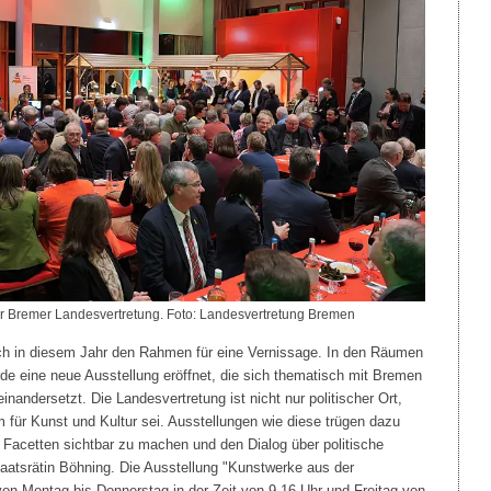
r Bremer Landesvertretung. Foto: Landesvertretung Bremen
h in diesem Jahr den Rahmen für eine Vernissage. In den Räumen
e eine neue Ausstellung eröffnet, die sich thematisch mit Bremen
einandersetzt. Die Landesvertretung ist nicht nur politischer Ort,
für Kunst und Kultur sei. Ausstellungen wie diese trügen dazu
en Facetten sichtbar zu machen und den Dialog über politische
taatsrätin Böhning. Die Ausstellung "Kunstwerke aus der
von Montag bis Donnerstag in der Zeit von 9-16 Uhr und Freitag von