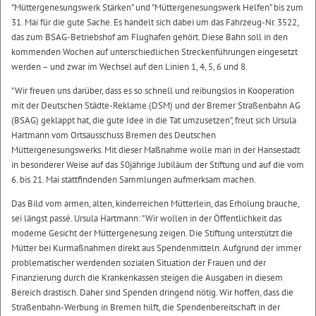
"Müttergenesungswerk Stärken" und "Müttergenesungswerk Helfen" bis zum
31. Mai für die gute Sache. Es handelt sich dabei um das Fahrzeug-Nr. 3522,
das zum BSAG-Betriebshof am Flughafen gehört. Diese Bahn soll in den
kommenden Wochen auf unterschiedlichen Streckenführungen eingesetzt
werden – und zwar im Wechsel auf den Linien 1, 4, 5, 6 und 8.
"Wir freuen uns darüber, dass es so schnell und reibungslos in Kooperation
mit der Deutschen Städte-Reklame (DSM) und der Bremer Straßenbahn AG
(BSAG) geklappt hat, die gute Idee in die Tat umzusetzen", freut sich Ursula
Hartmann vom Ortsausschuss Bremen des Deutschen
Müttergenesungswerks. Mit dieser Maßnahme wolle man in der Hansestadt
in besonderer Weise auf das 50jährige Jubiläum der Stiftung und auf die vom
6. bis 21. Mai stattfindenden Sammlungen aufmerksam machen.
Das Bild vom armen, alten, kinderreichen Mütterlein, das Erholung brauche,
sei längst passé. Ursula Hartmann: "Wir wollen in der Öffentlichkeit das
moderne Gesicht der Müttergenesung zeigen. Die Stiftung unterstützt die
Mütter bei Kurmaßnahmen direkt aus Spendenmitteln. Aufgrund der immer
problematischer werdenden sozialen Situation der Frauen und der
Finanzierung durch die Krankenkassen steigen die Ausgaben in diesem
Bereich drastisch. Daher sind Spenden dringend nötig. Wir hoffen, dass die
Straßenbahn-Werbung in Bremen hilft, die Spendenbereitschaft in der