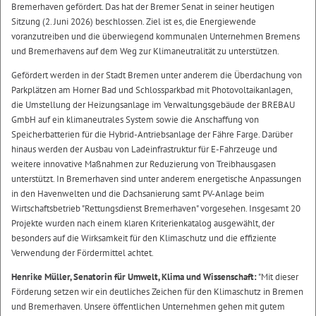
Bremerhaven gefördert. Das hat der Bremer Senat in seiner heutigen
Sitzung (2. Juni 2026) beschlossen. Ziel ist es, die Energiewende
voranzutreiben und die überwiegend kommunalen Unternehmen Bremens
und Bremerhavens auf dem Weg zur Klimaneutralität zu unterstützen.
Gefördert werden in der Stadt Bremen unter anderem die Überdachung von
Parkplätzen am Horner Bad und Schlossparkbad mit Photovoltaikanlagen,
die Umstellung der Heizungsanlage im Verwaltungsgebäude der BREBAU
GmbH auf ein klimaneutrales System sowie die Anschaffung von
Speicherbatterien für die Hybrid-Antriebsanlage der Fähre Farge. Darüber
hinaus werden der Ausbau von Ladeinfrastruktur für E-Fahrzeuge und
weitere innovative Maßnahmen zur Reduzierung von Treibhausgasen
unterstützt. In Bremerhaven sind unter anderem energetische Anpassungen
in den Havenwelten und die Dachsanierung samt PV-Anlage beim
Wirtschaftsbetrieb "Rettungsdienst Bremerhaven" vorgesehen. Insgesamt 20
Projekte wurden nach einem klaren Kriterienkatalog ausgewählt, der
besonders auf die Wirksamkeit für den Klimaschutz und die effiziente
Verwendung der Fördermittel achtet.
Henrike Müller, Senatorin für Umwelt, Klima und Wissenschaft:
"Mit dieser
Förderung setzen wir ein deutliches Zeichen für den Klimaschutz in Bremen
und Bremerhaven. Unsere öffentlichen Unternehmen gehen mit gutem