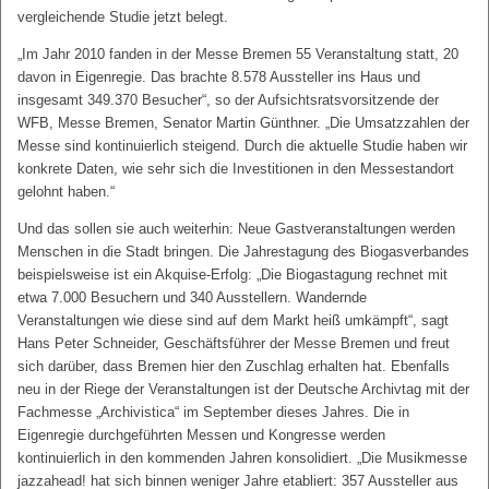
vergleichende Studie jetzt belegt.
„Im Jahr 2010 fanden in der Messe Bremen 55 Veranstaltung statt, 20
davon in Eigenregie. Das brachte 8.578 Aussteller ins Haus und
insgesamt 349.370 Besucher“, so der Aufsichtsratsvorsitzende der
WFB, Messe Bremen, Senator Martin Günthner. „Die Umsatzzahlen der
Messe sind kontinuierlich steigend. Durch die aktuelle Studie haben wir
konkrete Daten, wie sehr sich die Investitionen in den Messestandort
gelohnt haben.“
Und das sollen sie auch weiterhin: Neue Gastveranstaltungen werden
Menschen in die Stadt bringen. Die Jahrestagung des Biogasverbandes
beispielsweise ist ein Akquise-Erfolg: „Die Biogastagung rechnet mit
etwa 7.000 Besuchern und 340 Ausstellern. Wandernde
Veranstaltungen wie diese sind auf dem Markt heiß umkämpft“, sagt
Hans Peter Schneider, Geschäftsführer der Messe Bremen und freut
sich darüber, dass Bremen hier den Zuschlag erhalten hat. Ebenfalls
neu in der Riege der Veranstaltungen ist der Deutsche Archivtag mit der
Fachmesse „Archivistica“ im September dieses Jahres. Die in
Eigenregie durchgeführten Messen und Kongresse werden
kontinuierlich in den kommenden Jahren konsolidiert. „Die Musikmesse
jazzahead! hat sich binnen weniger Jahre etabliert: 357 Aussteller aus