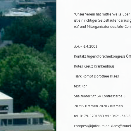
"Unser Verein hat mittlerweile über 
ist ein richtiger Selbstläufer darau
e.V. und Mitorganisator des Jufo-Co
3.4. – 6.4.2003
Kontakt Jugendforscherkongress Öffe
Rotes Kreuz Krankenhaus
Tiark Rompf Dorothee Klaes
text +pr
Saalfelder Str. 34 Contrescarpe 8
28215 Bremen 28203 Bremen
tel. 0179-5201880 tel.: 0421-346 82
congress@juforum.de klaes@muell