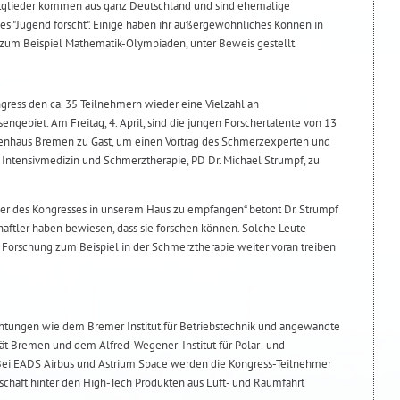
itglieder kommen aus ganz Deutschland und sind ehemalige
 "Jugend forscht". Einige haben ihr außergewöhnliches Können in
zum Beispiel Mathematik-Olympiaden, unter Beweis gestellt.
ngress den ca. 35 Teilnehmern wieder eine Vielzahl an
ngebiet. Am Freitag, 4. April, sind die jungen Forschertalente von 13
kenhaus Bremen zu Gast, um einen Vortrag des Schmerzexperten und
e, Intensivmedizin und Schmerztherapie, PD Dr. Michael Strumpf, zu
hmer des Kongresses in unserem Haus zu empfangen“ betont Dr. Strumpf
haftler haben bewiesen, dass sie forschen können. Solche Leute
e Forschung zum Beispiel in der Schmerztherapie weiter voran treiben
chtungen wie dem Bremer Institut für Betriebstechnik und angewandte
ität Bremen und dem Alfred-Wegener-Institut für Polar- und
ei EADS Airbus und Astrium Space werden die Kongress-Teilnehmer
schaft hinter den High-Tech Produkten aus Luft- und Raumfahrt