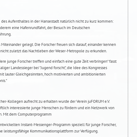
 des Aufenthaltes in der Hansestadt natürlich nicht zu kurz kommen:
derem eine Hafenrundfahrt, der Besuch im Deutschen
ührung.
s Miteinander gelegt. Die Forscher freuen sich darauf, einander kennen
 nicht zuletzt das Nachtleben der Weser-Metropole zu erkunden.
dere junge Forscher treffen und einfach eine gute Zeit verbringen“ fasst
aliger Landessieger bei "Jugend forscht", die Idee des Kongresses
t lauter Gleichgesinnten, hoch motivierten und ambitionierten
nis."
her-Kollegen aufrecht zu erhalten wurde der Verein juFORUM e.V.
ftlich interessierte junge Menschen zu fördern und ein Netzwerk von
en. Mit dem Computerprogramm
ntwickelten Instant-Messenger-Programm speziell für junge Forscher,
ne leistungsfähige Kommunikationsplattform zur Verfügung.