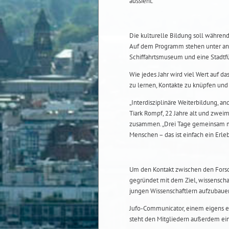
aussieht.
Die kulturelle Bildung soll während
Auf dem Programm stehen unter an
Schiffahrtsmuseum und eine Stadtf
Wie jedes Jahr wird viel Wert auf da
zu lernen, Kontakte zu knüpfen und
„Interdisziplinäre Weiterbildung, an
Tiark Rompf, 22 Jahre alt und zweim
zusammen. „Drei Tage gemeinsam mi
Menschen – das ist einfach ein Erleb
Um den Kontakt zwischen den Forsc
gegründet mit dem Ziel, wissenscha
jungen Wissenschaftlern aufzubau
Jufo-Communicator, einem eigens e
steht den Mitgliedern außerdem ei