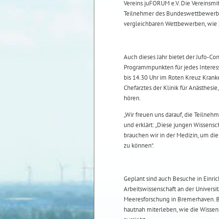
Vereins juFORUM e.V. Die Vereinsm
Teilnehmer des Bundeswettbewerbes
vergleichbaren Wettbewerben, wie 
Auch dieses Jahr bietet der Jufo-Co
Programmpunkten für jedes Interesse
bis 14.30 Uhr im Roten Kreuz Kran
Chefarztes der Klinik für Anästhesi
hören.
„Wir freuen uns darauf, die Teilne
und erklärt: „Diese jungen Wissensc
brauchen wir in der Medizin, um di
zu können“.
Geplant sind auch Besuche in Einri
Arbeitswissenschaft an der Univers
Meeresforschung in Bremerhaven. B
hautnah miterleben, wie die Wissen