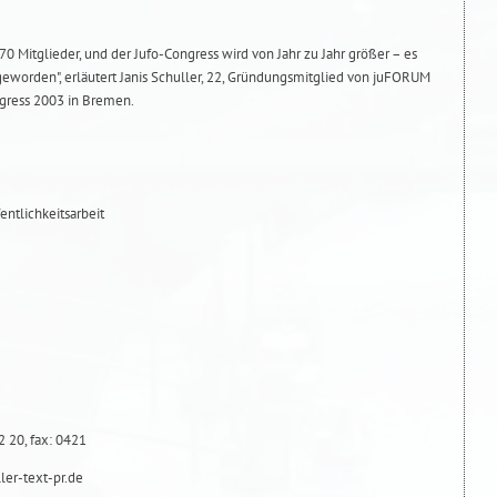
70 Mitglieder, und der Jufo-Congress wird von Jahr zu Jahr größer – es
s geworden", erläutert Janis Schuller, 22, Gründungsmitglied von juFORUM
ngress 2003 in Bremen.
ntlichkeitsarbeit
 20, fax: 0421
er-text-pr.de