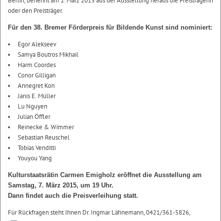
Berlin, benennt am 2. März 2015 aus der Ausstellung heraus die Preisträgerin
oder den Preisträger.
Für den 38. Bremer Förderpreis für Bildende Kunst sind nominiert:
Egor Alekseev
Samya Boutros Mikhail
Harm Coordes
Conor Gilligan
Annegret Kon
Janis E. Müller
Lu Nguyen
Julian Öffler
Reinecke & Wimmer
Sebastian Reuschel
Tobias Venditti
Youyou Yang
Kulturstaatsrätin Carmen Emigholz eröffnet die Ausstellung am
Samstag, 7. März 2015, um 19 Uhr.
Dann findet auch die Preisverleihung statt.
Für Rückfragen steht Ihnen Dr. Ingmar Lähnemann, 0421/361-5826,