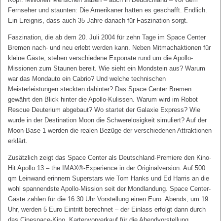
Fernseher und staunten: Die Amerikaner hatten es geschafft. Endlich.
Ein Ereignis, dass auch 35 Jahre danach für Faszination sorgt.
Faszination, die ab dem 20. Juli 2004 für zehn Tage im Space Center
Bremen nach- und neu erlebt werden kann. Neben Mitmachaktionen für
kleine Gäste, stehen verschiedene Exponate rund um die Apollo-
Missionen zum Staunen bereit. Wie sieht ein Mondstein aus? Warum
war das Mondauto ein Cabrio? Und welche technischen
Meisterleistungen steckten dahinter? Das Space Center Bremen
gewährt den Blick hinter die Apollo-Kulissen. Warum wird im Robot
Rescue Deuterium abgebaut? Wo startet der Galaxie Express? Wie
wurde in der Destination Moon die Schwerelosigkeit simuliert? Auf der
Moon-Base 1 werden die realen Bezüge der verschiedenen Attraktionen
erklärt.
Zusätzlich zeigt das Space Center als Deutschland-Premiere den Kino-
Hit Apollo 13 – the IMAX®-Experience in der Originalversion. Auf 500
qm Leinwand erinnern Superstars wie Tom Hanks und Ed Harris an die
wohl spannendste Apollo-Mission seit der Mondlandung. Space Center-
Gäste zahlen für die 16.30 Uhr Vorstellung einen Euro. Abends, um 19
Uhr, werden 5 Euro Eintritt berechnet – der Einlass erfolgt dann durch
das Cinespace-Kino. Kartenvorverkauf für die Abendvorstellung