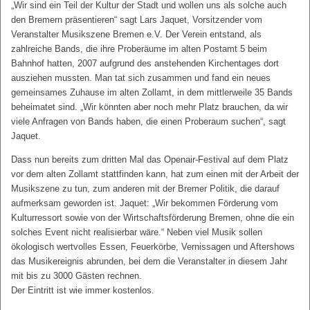
„Wir sind ein Teil der Kultur der Stadt und wollen uns als solche auch
den Bremern präsentieren“ sagt Lars Jaquet, Vorsitzender vom
Veranstalter Musikszene Bremen e.V. Der Verein entstand, als
zahlreiche Bands, die ihre Proberäume im alten Postamt 5 beim
Bahnhof hatten, 2007 aufgrund des anstehenden Kirchentages dort
ausziehen mussten. Man tat sich zusammen und fand ein neues
gemeinsames Zuhause im alten Zollamt, in dem mittlerweile 35 Bands
beheimatet sind. „Wir könnten aber noch mehr Platz brauchen, da wir
viele Anfragen von Bands haben, die einen Proberaum suchen“, sagt
Jaquet.
Dass nun bereits zum dritten Mal das Openair-Festival auf dem Platz
vor dem alten Zollamt stattfinden kann, hat zum einen mit der Arbeit der
Musikszene zu tun, zum anderen mit der Bremer Politik, die darauf
aufmerksam geworden ist. Jaquet: „Wir bekommen Förderung vom
Kulturressort sowie von der Wirtschaftsförderung Bremen, ohne die ein
solches Event nicht realisierbar wäre.“ Neben viel Musik sollen
ökologisch wertvolles Essen, Feuerkörbe, Vernissagen und Aftershows
das Musikereignis abrunden, bei dem die Veranstalter in diesem Jahr
mit bis zu 3000 Gästen rechnen.
Der Eintritt ist wie immer kostenlos.