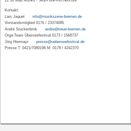
22:30 Mad Monks - Ska-Punk-Kirchencore
Kontakt:
Lars Jaquet
info@musikszene-bremen.de
Vorstandsmitglied 0176 / 23374085
André Stuckenbrok
andre@treue-bremen.de
Orga-Team Überseefestival 0173 / 1568737
Jörg Hiermayr
presse@ueberseefestival.de
Presse T: 0421/7080196 M: 0178 / 4242370