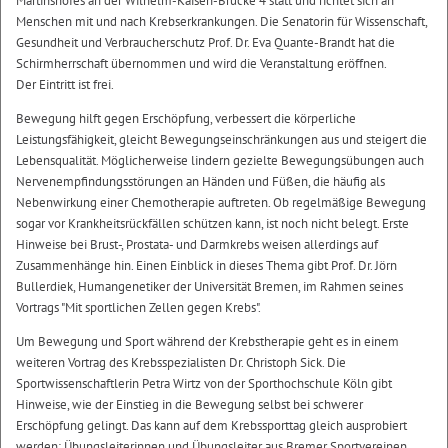
Martinshofes an der Wilhelm-Kaisen-Brücke 4 statt und richtet sich an
Menschen mit und nach Krebserkrankungen. Die Senatorin für Wissenschaft,
Gesundheit und Verbraucherschutz Prof. Dr. Eva Quante-Brandt hat die
Schirmherrschaft übernommen und wird die Veranstaltung eröffnen.
Der Eintritt ist frei.
Bewegung hilft gegen Erschöpfung, verbessert die körperliche
Leistungsfähigkeit, gleicht Bewegungseinschränkungen aus und steigert die
Lebensqualität. Möglicherweise lindern gezielte Bewegungsübungen auch
Nervenempfindungsstörungen an Händen und Füßen, die häufig als
Nebenwirkung einer Chemotherapie auftreten. Ob regelmäßige Bewegung
sogar vor Krankheitsrückfällen schützen kann, ist noch nicht belegt. Erste
Hinweise bei Brust-, Prostata- und Darmkrebs weisen allerdings auf
Zusammenhänge hin. Einen Einblick in dieses Thema gibt Prof. Dr. Jörn
Bullerdiek, Humangenetiker der Universität Bremen, im Rahmen seines
Vortrags "Mit sportlichen Zellen gegen Krebs".
Um Bewegung und Sport während der Krebstherapie geht es in einem
weiteren Vortrag des Krebsspezialisten Dr. Christoph Sick. Die
Sportwissenschaftlerin Petra Wirtz von der Sporthochschule Köln gibt
Hinweise, wie der Einstieg in die Bewegung selbst bei schwerer
Erschöpfung gelingt. Das kann auf dem Krebssporttag gleich ausprobiert
werden: Übungsleiterinnen und Übungsleiter aus Bremer Sportvereinen