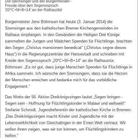
Die Sternsinger und der Bürgermeister -
Freude über den Segensspruch
'20*C+M+B+14' an der Rathaustür
Bürgermeister Jens Böhrnsen hat heute (3. Januar 2014) die
Sternsinger aus den katholischen Bremer Kirchengemeinden im
Rathaus empfangen. In den Gewändern der Heiligen Drei Könige
sammelten die Jungen und Mädchen Spenden für Flüchtlinge, brachten
den Segen „Christus mansionem benedicat“ („Christus segne dieses
Haus“) in die Regierungszentrale der Hansestadt und schrieben mit
Kreide den Segensspruch „20*C+M+B+14“ an die Rathaustür.
Böhrnsen: „Es ist gut, dass junge Menschen Spenden für Flüchtlinge in
Afrika sammeln. Ich wünsche den Sternsingern, dass sie die Herzen
der Menschen erreichen und bedanke mich für das vorbildliche
Engagement.“
Das Motto der 56. Aktion Dreikönigssingen lautet „Segen bringen -
Segen sein - Hoffnung für Flüchtlingskinder in Malawi und weltweit!“
Stefanie Schmidt, Jugendreferentin der katholischen Kirche in Bremen:
„Das Dreikönigssingen macht Kinder und Jugendliche mit der
Lebenswirklichkeit von Gleichaltrigen in der Einen Welt vertraut. Wir
wollen ihnen zeigen, was wir tun können, um Flüchtlingskindern zu
helfen.“