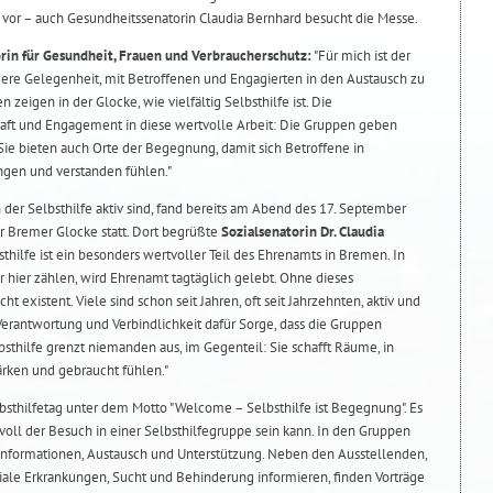
e vor – auch Gesundheitssenatorin Claudia Bernhard besucht die Messe.
rin für Gesundheit, Frauen und Verbraucherschutz:
"Für mich ist der
ere Gelegenheit, mit Betroffenen und Engagierten in den Austausch zu
eigen in der Glocke, wie vielfältig Selbsthilfe ist. Die
Kraft und Engagement in diese wertvolle Arbeit: Die Gruppen geben
 Sie bieten auch Orte der Begegnung, damit sich Betroffene in
gen und verstanden fühlen."
der Selbsthilfe aktiv sind, fand bereits am Abend des 17. September
r Bremer Glocke statt. Dort begrüßte
Sozialsenatorin Dr. Claudia
thilfe ist ein besonders wertvoller Teil des Ehrenamts in Bremen. In
r hier zählen, wird Ehrenamt tagtäglich gelebt. Ohne dieses
t existent. Viele sind schon seit Jahren, oft seit Jahrzehnten, aktiv und
Verantwortung und Verbindlichkeit dafür Sorge, dass die Gruppen
thilfe grenzt niemanden aus, im Gegenteil: Sie schafft Räume, in
rken und gebraucht fühlen."
bsthilfetag unter dem Motto "Welcome – Selbsthilfe ist Begegnung". Es
oll der Besuch in einer Selbsthilfegruppe sein kann. In den Gruppen
Informationen, Austausch und Unterstützung. Neben den Ausstellenden,
iale Erkrankungen, Sucht und Behinderung informieren, finden Vorträge