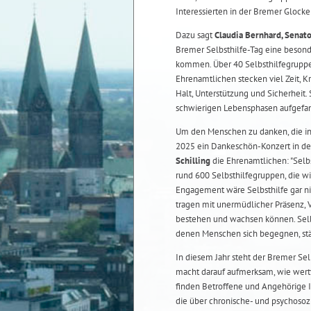
Interessierten in der Bremer Glock
Dazu sagt
Claudia Bernhard, Senato
Bremer Selbsthilfe-Tag eine besond
kommen. Über 40 Selbsthilfegruppen z
Ehrenamtlichen stecken viel Zeit, 
Halt, Unterstützung und Sicherheit.
schwierigen Lebensphasen aufgefan
Um den Menschen zu danken, die in 
2025 ein Dankeschön-Konzert in de
Schilling
die Ehrenamtlichen: "Selbs
rund 600 Selbsthilfegruppen, die wi
Engagement wäre Selbsthilfe gar nich
tragen mit unermüdlicher Präsenz, 
bestehen und wachsen können. Selbs
denen Menschen sich begegnen, stä
In diesem Jahr steht der Bremer Sel
macht darauf aufmerksam, wie wertv
finden Betroffene und Angehörige 
die über chronische- und psychosoz