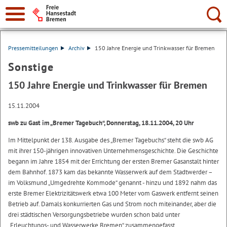
Suche:
Pressemitteilungen
Archiv
150 Jahre Energie und Trinkwasser für Bremen
Sonstige
150 Jahre Energie und Trinkwasser für Bremen
15.11.2004
swb zu Gast im „Bremer Tagebuch“, Donnerstag, 18.11.2004, 20 Uhr
Im Mittelpunkt der 138. Ausgabe des „Bremer Tagebuchs“ steht die swb AG
mit ihrer 150-jährigen innovativen Unternehmensgeschichte. Die Geschichte
begann im Jahre 1854 mit der Errichtung der ersten Bremer Gasanstalt hinter
dem Bahnhof. 1873 kam das bekannte Wasserwerk auf dem Stadtwerder –
im Volksmund „Umgedrehte Kommode“ genannt - hinzu und 1892 nahm das
erste Bremer Elektrizitätswerk etwa 100 Meter vom Gaswerk entfernt seinen
Betrieb auf. Damals konkurrierten Gas und Strom noch miteinander, aber die
drei städtischen Versorgungsbetriebe wurden schon bald unter
„Erleuchtungs- und Wasserwerke Bremen“ zusammengefasst.