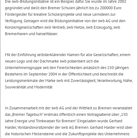
Die swb-Bildungsinitiative ist ein Beispiel dafür. Sie wurde im Jahre 2002
gegründet und stellt den Bremer Schulen jährlich bis zu 200000 Euro
Fördergelder für kreative Schülerprojekte und neue Lernideen zur
Verfügung. Getragen wird die Bildungsinitiative von der swb AG und den
Konzerngesellschaften swb Vertrieb, swb Netze, swb Erzeugung, swb
Bremerhaven und hanseWasser.
Mit der Einführung selbsterklärender Namen für alle Gesellschaften, einem
neuen Logo und der Dachmarke swb präsentiert sich die
Unternehmensgruppe seit den Feierlichkeiten anlässlich des 150-jährigen
Bestehens im September 2004 in der Öffentlichkeit und beschreibt die
Leistungsmerkmale der Marke swb mit Zuverlässigkeit, Verantwortung, Nähe,
Souveränität und Modernität
In Zusammenarbeit mit der swb AG und der Wittheit zu Bremen veranstaltet
das „Bremer Tagebuch“ erstmals öffentlich einen Vortragsabend über „150
Jahre Energie und Trinkwasser für Bremen“. Eingeladen wurde Gerhard
Harder, Vorstandsvorsitzender der swb AG Bremen. Gerhard Harder wird über
die historischen Meilensteine und die Zukunftsprojekte des Unternehmens