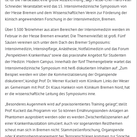
Schneider. Veranstaltet wird das 15. Intensivmedizinische Symposium von
der Messe Bremen und dem Wissenschaftlichen Verein zur Förderung der
klinisch angewendeten Forschung in der Intensivmedizin, Bremen.
Über 3.500 Teilnehmer aus allen Bereichen der Intensivmedizin werden im
Februar in der Messe Bremen erwartet. Die Themenvielfalt ist groß. Fünf
Säulen vereinen sich unter dem Dach des Bremer Symposiums:
Intensivmedizin, Intensivpflege, Anästhesie, Notfallmedizin und das Forum
„Perspektiven Krankenhaus“ sowie das praxisnahe Angebot für Studenten
der Medizin: Modern Campus. Innerhalb der fünf Themengebiete wartet das
Intensivmedizinische Symposium mit heiß diskutierten Inhalten auf: „Zum
Beispiel werden wir über die Kommerzialisierung der Organspende
diskutieren“, kündigt Prof. Dr. Werner Kuckelt vom Klinikum Links der Weser
an. Gemeinsam mit Prof. Dr. Klaus Hankeln vom Klinikum Bremen Nord, hat
er die wissenschaftliche Leitung des Symposiums inne.
„Besonderes Augenmerk wird auf praxisorientiertes Training gelegt“, stellt
Prof. Kuckelt das Programm vor. So können Ernährungssonden-Anlagen an
Phantomen ausprobiert werden oder es werden Zwischenfallszenarien auf
einer Krankenhausstation simuliert. Auch vor sogenannten Reizthemen
scheut man sich in Bremen nicht: Stammzellenforschung, Organspende
oder Katastrophenmanagement bei Terroranschlägen kommen zur Sprache.