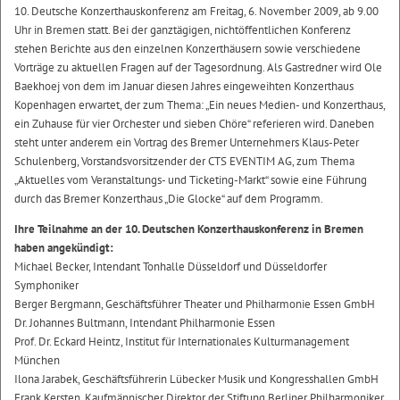
10. Deutsche Konzerthauskonferenz am Freitag, 6. November 2009, ab 9.00
Uhr in Bremen statt. Bei der ganztägigen, nichtöffentlichen Konferenz
stehen Berichte aus den einzelnen Konzerthäusern sowie verschiedene
Vorträge zu aktuellen Fragen auf der Tagesordnung. Als Gastredner wird Ole
Baekhoej von dem im Januar diesen Jahres eingeweihten Konzerthaus
Kopenhagen erwartet, der zum Thema: „Ein neues Medien- und Konzerthaus,
ein Zuhause für vier Orchester und sieben Chöre“ referieren wird. Daneben
steht unter anderem ein Vortrag des Bremer Unternehmers Klaus-Peter
Schulenberg, Vorstandsvorsitzender der CTS EVENTIM AG, zum Thema
„Aktuelles vom Veranstaltungs- und Ticketing-Markt“ sowie eine Führung
durch das Bremer Konzerthaus „Die Glocke“ auf dem Programm.
Ihre Teilnahme an der 10. Deutschen Konzerthauskonferenz in Bremen
haben angekündigt:
Michael Becker, Intendant Tonhalle Düsseldorf und Düsseldorfer
Symphoniker
Berger Bergmann, Geschäftsführer Theater und Philharmonie Essen GmbH
Dr. Johannes Bultmann, Intendant Philharmonie Essen
Prof. Dr. Eckard Heintz, Institut für Internationales Kulturmanagement
München
Ilona Jarabek, Geschäftsführerin Lübecker Musik und Kongresshallen GmbH
Frank Kersten, Kaufmännischer Direktor der Stiftung Berliner Philharmoniker