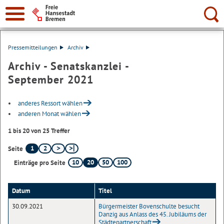
Suche:
Pressemitteilungen
Archiv
Archiv - Senatskanzlei -
September 2021
anderes Ressort wählen
anderen Monat wählen
1 bis 20 von 25 Treffer
1
2
Seite
10
20
50
100
Einträge pro Seite
Datum
Titel
30.09.2021
Bürgermeister Bovenschulte besucht
Danzig aus Anlass des 45. Jubiläums der
Städtepartnerschaft