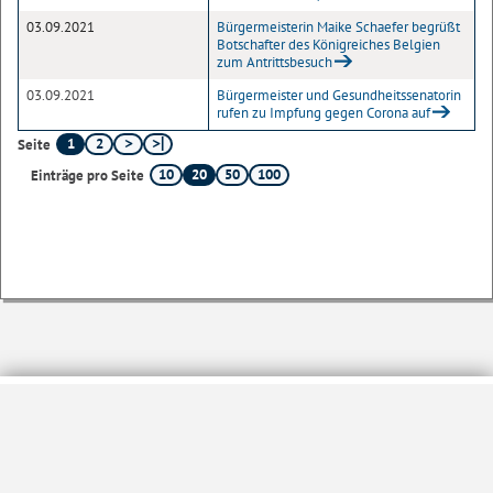
03.09.2021
Bürgermeisterin Maike Schaefer begrüßt
Botschafter des Königreiches Belgien
zum Antrittsbesuch
03.09.2021
Bürgermeister und Gesundheitssenatorin
rufen zu Impfung gegen Corona auf
1
2
Seite
10
20
50
100
Einträge pro Seite
Sofern nicht
anders angegeben
, stehen die Inhalte dieser Seite unter der
Lizenz
Startseite