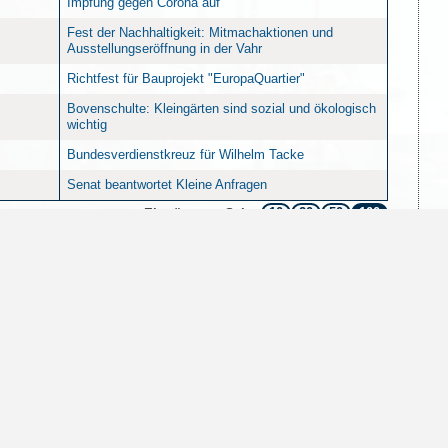
Impfung gegen Corona auf
Fest der Nachhaltigkeit: Mitmachaktionen und
Ausstellungseröffnung in der Vahr
Richtfest für Bauprojekt "EuropaQuartier"
Bovenschulte: Kleingärten sind sozial und ökologisch
wichtig
Bundesverdienstkreuz für Wilhelm Tacke
Senat beantwortet Kleine Anfragen
10
20
50
100
Einträge pro Seite
Sofern nicht
anders angegeben
, stehen die I
Datenschutzerklärung
Impressum
Inhaltsübersicht