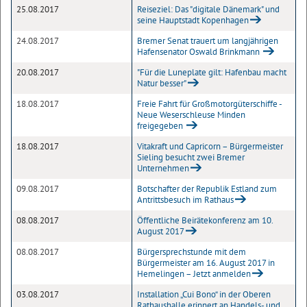
25.08.2017
Reiseziel: Das "digitale Dänemark" und
seine Hauptstadt Kopenhagen
24.08.2017
Bremer Senat trauert um langjährigen
Hafensenator Oswald Brinkmann
20.08.2017
"Für die Luneplate gilt: Hafenbau macht
Natur besser"
18.08.2017
Freie Fahrt für Großmotorgüterschiffe -
Neue Weserschleuse Minden
freigegeben
18.08.2017
Vitakraft und Capricorn – Bürgermeister
Sieling besucht zwei Bremer
Unternehmen
09.08.2017
Botschafter der Republik Estland zum
Antrittsbesuch im Rathaus
08.08.2017
Öffentliche Beirätekonferenz am 10.
August 2017
08.08.2017
Bürgersprechstunde mit dem
Bürgermeister am 16. August 2017 in
Hemelingen – Jetzt anmelden
03.08.2017
Installation „Cui Bono“ in der Oberen
Rathaushalle erinnert an Handels- und